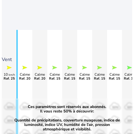
Vent
10
Calme
Calme
Calme
Calme
Calme
Calme
Calme
Calm
km/h
Raf. 25
Raf. 20
Raf. 20
Raf. 15
Raf. 15
Raf. 15
Raf. 15
Raf. 15
Raf. 1
Ces paramètres sont réservés aux abonnés.
50%
50%
50%
50%
50%
50%
50%
50%
50%
Il vous reste 50% à découvrir:
Quantité de précipitations, couverture nuageuse, indice de
30%
30%
30%
30%
30%
30%
30%
30%
30%
luminosité, indice UV, humidité de l'air, pression
atmosphérique et visibilité.