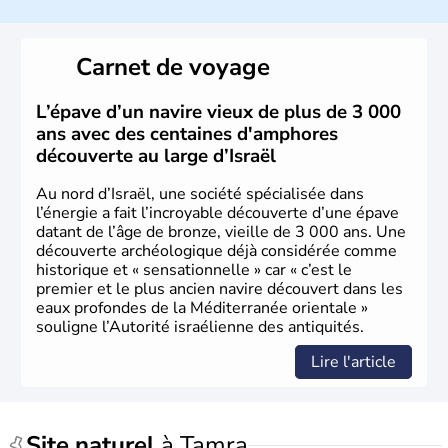
a décidé d'établir sa capitale à Jérusalem, mais Tel Aviv
reste le centre politique et économique du pays. Il est
peuplé majoritairement de juifs et connaît désormais un
Carnet de voyage
vrai essor économique dans le domaine des nouvelles
technologies.
L’épave d’un navire vieux de plus de 3 000
ans avec des centaines d'amphores
découverte au large d’Israël
Au nord d’Israël, une société spécialisée dans
l’énergie a fait l’incroyable découverte d’une épave
datant de l’âge de bronze, vieille de 3 000 ans. Une
découverte archéologique déjà considérée comme
historique et « sensationnelle » car « c’est le
premier et le plus ancien navire découvert dans les
eaux profondes de la Méditerranée orientale »
souligne l’Autorité israélienne des antiquités.
Lire l'article
Site naturel
à Tamra