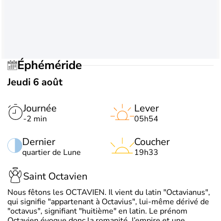
Éphéméride
Jeudi 6 août
Journée
Lever
-2 min
05h54
Dernier
Coucher
quartier de Lune
19h33
Saint Octavien
Nous fêtons les OCTAVIEN. Il vient du latin "Octavianus",
qui signifie "appartenant à Octavius", lui-même dérivé de
"octavus", signifiant "huitième" en latin. Le prénom
Octavien évoque donc la romanité, l’empire et une