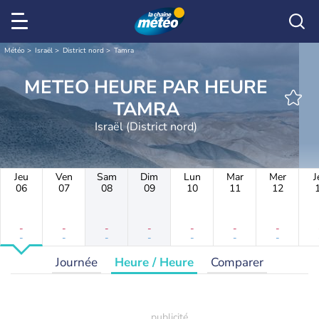
Météo
Israël
District nord
Tamra
METEO HEURE PAR HEURE
TAMRA
Israël (District nord)
Jeu
Ven
Sam
Dim
Lun
Mar
Mer
J
06
07
08
09
10
11
12
-
-
-
-
-
-
-
-
-
-
-
-
-
-
Journée
Heure / Heure
Comparer