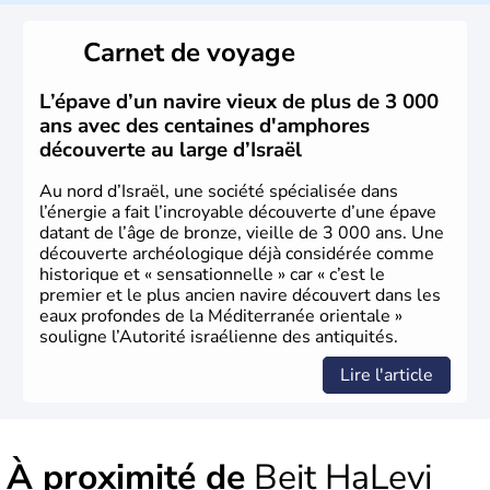
reste le centre politique et économique du pays. Il est
peuplé majoritairement de juifs et connaît désormais un
Carnet de voyage
vrai essor économique dans le domaine des nouvelles
technologies.
L’épave d’un navire vieux de plus de 3 000
ans avec des centaines d'amphores
découverte au large d’Israël
Au nord d’Israël, une société spécialisée dans
l’énergie a fait l’incroyable découverte d’une épave
datant de l’âge de bronze, vieille de 3 000 ans. Une
découverte archéologique déjà considérée comme
historique et « sensationnelle » car « c’est le
premier et le plus ancien navire découvert dans les
eaux profondes de la Méditerranée orientale »
souligne l’Autorité israélienne des antiquités.
Lire l'article
À proximité de
Beit HaLevi