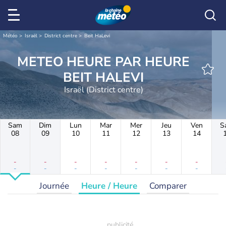
Météo
Israël
District centre
Beit HaLevi
METEO HEURE PAR HEURE
BEIT HALEVI
Israël (District centre)
Sam
Dim
Lun
Mar
Mer
Jeu
Ven
S
08
09
10
11
12
13
14
-
-
-
-
-
-
-
-
-
-
-
-
-
-
Journée
Heure / Heure
Comparer