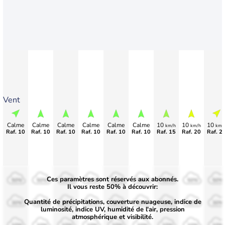
Vent
Calme
Calme
Calme
Calme
Calme
Calme
10
10
10
km/h
km/h
km/
Raf. 10
Raf. 10
Raf. 10
Raf. 10
Raf. 10
Raf. 10
Raf. 15
Raf. 20
Raf. 2
Ces paramètres sont réservés aux abonnés.
50%
50%
50%
50%
50%
50%
50%
50%
50%
Il vous reste 50% à découvrir:
Quantité de précipitations, couverture nuageuse, indice de
30%
30%
30%
30%
30%
30%
30%
30%
30%
luminosité, indice UV, humidité de l'air, pression
atmosphérique et visibilité.