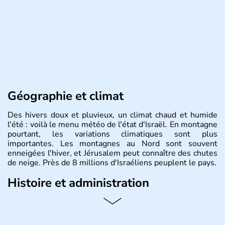
Géographie et climat
Des hivers doux et pluvieux, un climat chaud et humide
l'été : voilà le menu météo de l'état d'Israël. En montagne
pourtant, les variations climatiques sont plus
importantes. Les montagnes au Nord sont souvent
enneigées l'hiver, et Jérusalem peut connaître des chutes
de neige. Près de 8 millions d'Israéliens peuplent le pays.
Histoire et administration
L'Israël est un état de la partie est de la Méditerranée,
ayant proclamé son indépendance le 14 mai 1948. Israël
a décidé d'établir sa capitale à Jérusalem, mais Tel Aviv