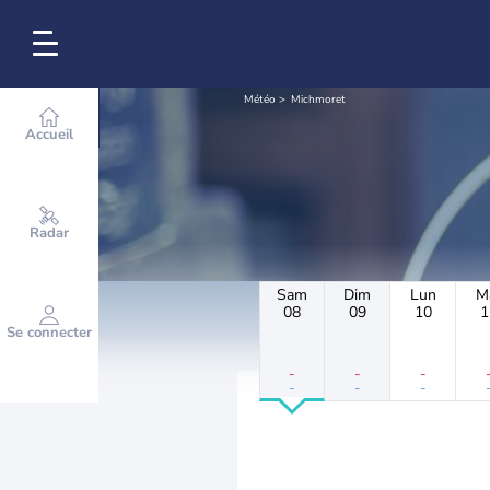
Météo
Michmoret
Accueil
Radar
Sam
Dim
Lun
M
08
09
10
1
Se connecter
-
-
-
-
-
-