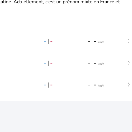
latine. Actuellement, c’est un prénom mixte en France et
-
|
-
-
-
km/h
-
|
-
-
-
km/h
-
|
-
-
-
km/h