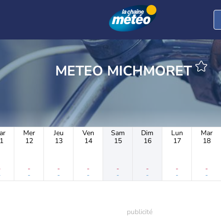
METEO MICHMORET
ar
Mer
Jeu
Ven
Sam
Dim
Lun
Mar
1
12
13
14
15
16
17
18
-
-
-
-
-
-
-
-
-
-
-
-
-
-
-
-