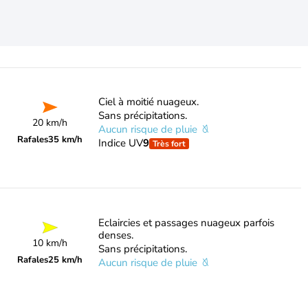
Ciel à moitié nuageux.
Sans précipitations.
20 km/h
Aucun risque de pluie
Rafales
35 km/h
Indice UV
9
Très fort
Eclaircies et passages nuageux parfois
denses.
10 km/h
Sans précipitations.
Rafales
25 km/h
Aucun risque de pluie