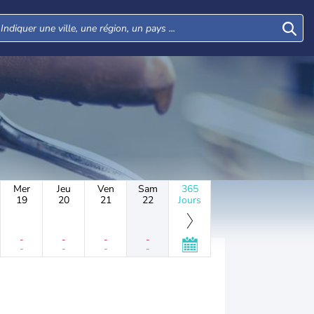
Mer
Jeu
Ven
Sam
365
19
20
21
22
Jours
-
-
-
-
-
-
-
-