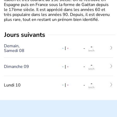
Espagne puis en France sous la forme de Gaëtan depuis
le 17ème siècle. Il est apprécié dans les années 60 et
très populaire dans les années 90. Depuis, il est devenu
plus rare, tout en restant un prénom bien identifié.
jours suivants
Demain,
-
-
|
-
-
Samedi 08
km/h
-
-
|
-
Dimanche 09
-
km/h
-
-
|
-
Lundi 10
-
km/h