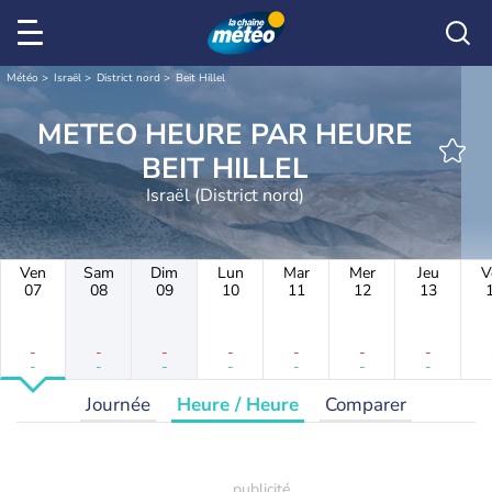
Météo
Israël
District nord
Beit Hillel
METEO HEURE PAR HEURE
BEIT HILLEL
Israël (District nord)
Ven
Sam
Dim
Lun
Mar
Mer
Jeu
V
07
08
09
10
11
12
13
-
-
-
-
-
-
-
-
-
-
-
-
-
-
Journée
Heure / Heure
Comparer