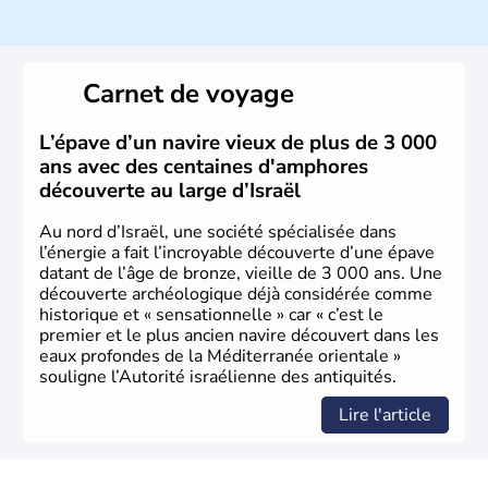
ayant proclamé son indépendance le 14 mai 1948. Israël
a décidé d'établir sa capitale à Jérusalem, mais Tel Aviv
reste le centre politique et économique du pays. Il est
peuplé majoritairement de juifs et connaît désormais un
Carnet de voyage
vrai essor économique dans le domaine des nouvelles
technologies.
L’épave d’un navire vieux de plus de 3 000
ans avec des centaines d'amphores
découverte au large d’Israël
Au nord d’Israël, une société spécialisée dans
l’énergie a fait l’incroyable découverte d’une épave
datant de l’âge de bronze, vieille de 3 000 ans. Une
découverte archéologique déjà considérée comme
historique et « sensationnelle » car « c’est le
premier et le plus ancien navire découvert dans les
eaux profondes de la Méditerranée orientale »
souligne l’Autorité israélienne des antiquités.
Lire l'article