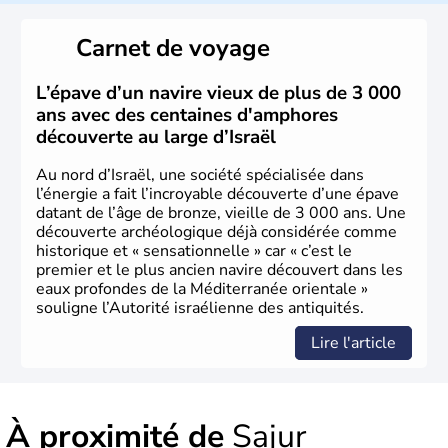
reste le centre politique et économique du pays. Il est
peuplé majoritairement de juifs et connaît désormais un
Carnet de voyage
vrai essor économique dans le domaine des nouvelles
technologies.
L’épave d’un navire vieux de plus de 3 000
ans avec des centaines d'amphores
découverte au large d’Israël
Au nord d’Israël, une société spécialisée dans
l’énergie a fait l’incroyable découverte d’une épave
datant de l’âge de bronze, vieille de 3 000 ans. Une
découverte archéologique déjà considérée comme
historique et « sensationnelle » car « c’est le
premier et le plus ancien navire découvert dans les
eaux profondes de la Méditerranée orientale »
souligne l’Autorité israélienne des antiquités.
Lire l'article
À proximité de
Sajur