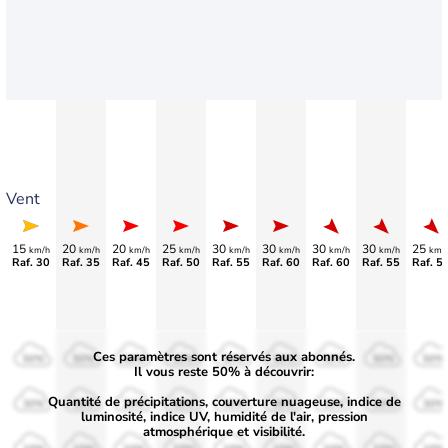
Vent
15
20
20
25
30
30
30
30
25
km/h
km/h
km/h
km/h
km/h
km/h
km/h
km/h
km/
Raf. 30
Raf. 35
Raf. 45
Raf. 50
Raf. 55
Raf. 60
Raf. 60
Raf. 55
Raf. 5
Ces paramètres sont réservés aux abonnés.
50%
50%
50%
50%
50%
50%
50%
50%
50%
Il vous reste 50% à découvrir:
Quantité de précipitations, couverture nuageuse, indice de
30%
30%
30%
30%
30%
30%
30%
30%
30%
luminosité, indice UV, humidité de l'air, pression
atmosphérique et visibilité.