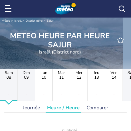
Météo
Israël
District nord
Sajur
METEO HEURE PAR HEURE
SAJUR
Israël (District nord)
Sam
Dim
Lun
Mar
Mer
Jeu
Ven
S
08
09
10
11
12
13
14
-
-
-
-
-
-
-
-
-
-
-
-
-
-
Journée
Heure / Heure
Comparer