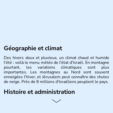
Géographie et climat
Des hivers doux et pluvieux, un climat chaud et humide
l'été : voilà le menu météo de l'état d'Israël. En montagne
pourtant, les variations climatiques sont plus
importantes. Les montagnes au Nord sont souvent
enneigées l'hiver, et Jérusalem peut connaître des chutes
de neige. Près de 8 millions d'Israéliens peuplent le pays.
Histoire et administration
L'Israël est un état de la partie est de la Méditerranée,
ayant proclamé son indépendance le 14 mai 1948. Israël
a décidé d'établir sa capitale à Jérusalem, mais Tel Aviv