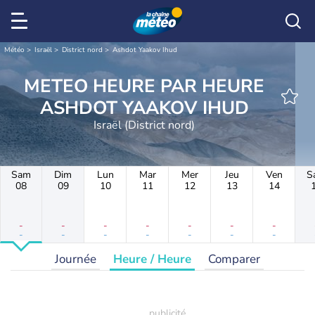
Météo
Israël
District nord
Ashdot Yaakov Ihud
METEO HEURE PAR HEURE
ASHDOT YAAKOV IHUD
Israël (District nord)
Sam
Dim
Lun
Mar
Mer
Jeu
Ven
S
08
09
10
11
12
13
14
-
-
-
-
-
-
-
-
-
-
-
-
-
-
Journée
Heure / Heure
Comparer