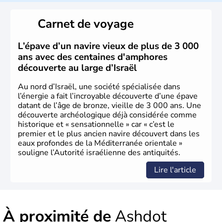
reste le centre politique et économique du pays. Il est
peuplé majoritairement de juifs et connaît désormais un
Carnet de voyage
vrai essor économique dans le domaine des nouvelles
technologies.
L’épave d’un navire vieux de plus de 3 000
ans avec des centaines d'amphores
découverte au large d’Israël
Au nord d’Israël, une société spécialisée dans
l’énergie a fait l’incroyable découverte d’une épave
datant de l’âge de bronze, vieille de 3 000 ans. Une
découverte archéologique déjà considérée comme
historique et « sensationnelle » car « c’est le
premier et le plus ancien navire découvert dans les
eaux profondes de la Méditerranée orientale »
souligne l’Autorité israélienne des antiquités.
Lire l'article
À proximité de
Ashdot