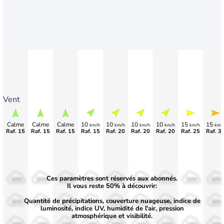
Vent
Calme
Calme
Calme
10
10
10
10
15
15
km/h
km/h
km/h
km/h
km/h
km/
Raf. 15
Raf. 15
Raf. 15
Raf. 15
Raf. 20
Raf. 20
Raf. 20
Raf. 25
Raf. 3
Ces paramètres sont réservés aux abonnés.
50%
50%
50%
50%
50%
50%
50%
50%
50%
Il vous reste 50% à découvrir:
Quantité de précipitations, couverture nuageuse, indice de
30%
30%
30%
30%
30%
30%
30%
30%
30%
luminosité, indice UV, humidité de l'air, pression
atmosphérique et visibilité.