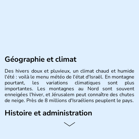
Géographie et climat
Des hivers doux et pluvieux, un climat chaud et humide
l'été : voilà le menu météo de l'état d'Israël. En montagne
pourtant, les variations climatiques sont plus
importantes. Les montagnes au Nord sont souvent
enneigées l'hiver, et Jérusalem peut connaître des chutes
de neige. Près de 8 millions d'Israéliens peuplent le pays.
Histoire et administration
L'Israël est un état de la partie est de la Méditerranée,
ayant proclamé son indépendance le 14 mai 1948. Israël
a décidé d'établir sa capitale à Jérusalem, mais Tel Aviv