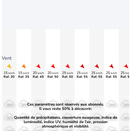
Vent
15
15
20
20
25
25
25
25
25
km/h
km/h
km/h
km/h
km/h
km/h
km/h
km/h
km/
Raf. 30
Raf. 35
Raf. 45
Raf. 50
Raf. 50
Raf. 55
Raf. 55
Raf. 55
Raf. 5
Ces paramètres sont réservés aux abonnés.
50%
50%
50%
50%
50%
50%
50%
50%
50%
Il vous reste 50% à découvrir:
Quantité de précipitations, couverture nuageuse, indice de
30%
30%
30%
30%
30%
30%
30%
30%
30%
luminosité, indice UV, humidité de l'air, pression
atmosphérique et visibilité.