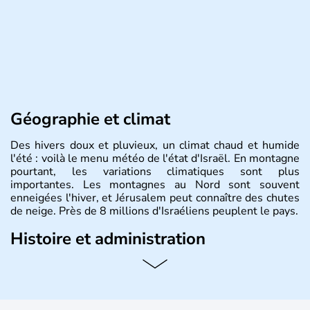
Géographie et climat
Des hivers doux et pluvieux, un climat chaud et humide
l'été : voilà le menu météo de l'état d'Israël. En montagne
pourtant, les variations climatiques sont plus
importantes. Les montagnes au Nord sont souvent
enneigées l'hiver, et Jérusalem peut connaître des chutes
de neige. Près de 8 millions d'Israéliens peuplent le pays.
Histoire et administration
L'Israël est un état de la partie est de la Méditerranée,
ayant proclamé son indépendance le 14 mai 1948. Israël
a décidé d'établir sa capitale à Jérusalem, mais Tel Aviv
reste le centre politique et économique du pays. Il est