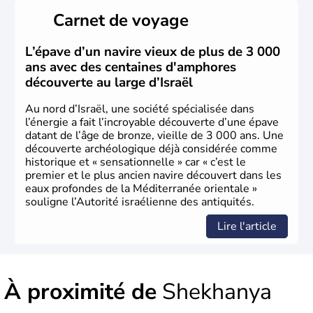
peuplé majoritairement de juifs et connaît désormais un
Carnet de voyage
vrai essor économique dans le domaine des nouvelles
technologies.
L’épave d’un navire vieux de plus de 3 000
ans avec des centaines d'amphores
découverte au large d’Israël
Au nord d’Israël, une société spécialisée dans
l’énergie a fait l’incroyable découverte d’une épave
datant de l’âge de bronze, vieille de 3 000 ans. Une
découverte archéologique déjà considérée comme
historique et « sensationnelle » car « c’est le
premier et le plus ancien navire découvert dans les
eaux profondes de la Méditerranée orientale »
souligne l’Autorité israélienne des antiquités.
Lire l'article
À proximité de
Shekhanya