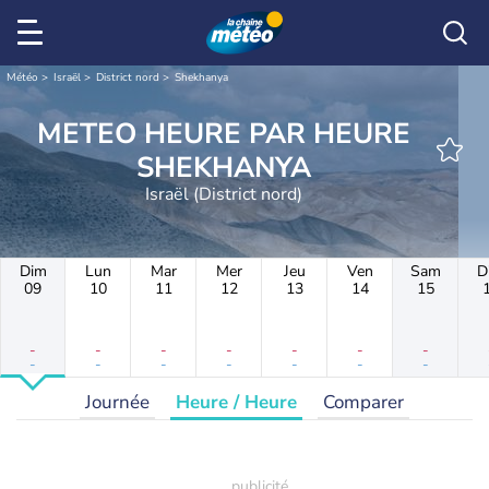
Météo
Israël
District nord
Shekhanya
METEO HEURE PAR HEURE
SHEKHANYA
Israël (District nord)
Dim
Lun
Mar
Mer
Jeu
Ven
Sam
D
09
10
11
12
13
14
15
-
-
-
-
-
-
-
-
-
-
-
-
-
-
Journée
Heure / Heure
Comparer