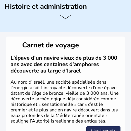
Histoire et administration
L'Israël est un état de la partie est de la Méditerranée,
ayant proclamé son indépendance le 14 mai 1948. Israël
a décidé d'établir sa capitale à Jérusalem, mais Tel Aviv
reste le centre politique et économique du pays. Il est
peuplé majoritairement de juifs et connaît désormais un
Carnet de voyage
vrai essor économique dans le domaine des nouvelles
technologies.
L’épave d’un navire vieux de plus de 3 000
ans avec des centaines d'amphores
découverte au large d’Israël
Au nord d’Israël, une société spécialisée dans
l’énergie a fait l’incroyable découverte d’une épave
datant de l’âge de bronze, vieille de 3 000 ans. Une
découverte archéologique déjà considérée comme
historique et « sensationnelle » car « c’est le
premier et le plus ancien navire découvert dans les
eaux profondes de la Méditerranée orientale »
souligne l’Autorité israélienne des antiquités.