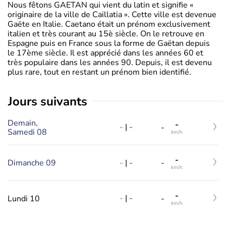
Nous fêtons GAETAN qui vient du latin et signifie «
originaire de la ville de Caillatia ». Cette ville est devenue
Gaëte en Italie. Caetano était un prénom exclusivement
italien et très courant au 15è siècle. On le retrouve en
Espagne puis en France sous la forme de Gaëtan depuis
le 17ème siècle. Il est apprécié dans les années 60 et
très populaire dans les années 90. Depuis, il est devenu
plus rare, tout en restant un prénom bien identifié.
jours suivants
Demain,
-
-
|
-
-
Samedi 08
km/h
-
-
|
-
Dimanche 09
-
km/h
-
-
|
-
Lundi 10
-
km/h