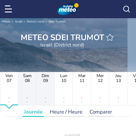
Météo
Israël
District nord
Sdei Trumot
METEO SDEI TRUMOT
Israël (District nord)
Ven
Sam
Dim
Lun
Mar
Mer
Jeu
V
07
08
09
10
11
12
13
-
-
-
-
-
-
-
-
-
-
-
-
-
-
Journée
Heure / Heure
Comparer