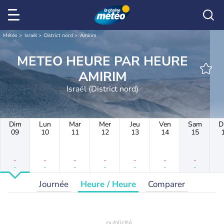
Météo
Israël
District nord
Amirim
METEO HEURE PAR HEURE
AMIRIM
Israël (District nord)
Dim
Lun
Mar
Mer
Jeu
Ven
Sam
D
09
10
11
12
13
14
15
-
-
-
-
-
-
-
-
-
-
-
-
-
-
Journée
Heure / Heure
Comparer