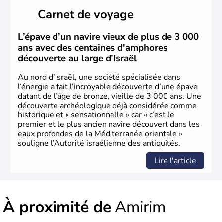
peuplé majoritairement de juifs et connaît désormais un
Carnet de voyage
vrai essor économique dans le domaine des nouvelles
technologies.
L’épave d’un navire vieux de plus de 3 000
ans avec des centaines d'amphores
découverte au large d’Israël
Au nord d’Israël, une société spécialisée dans
l’énergie a fait l’incroyable découverte d’une épave
datant de l’âge de bronze, vieille de 3 000 ans. Une
découverte archéologique déjà considérée comme
historique et « sensationnelle » car « c’est le
premier et le plus ancien navire découvert dans les
eaux profondes de la Méditerranée orientale »
souligne l’Autorité israélienne des antiquités.
Lire l'article
À proximité de
Amirim