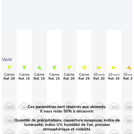
Vent
Calme
Calme
Calme
Calme
Calme
Calme
10
10
15
km/h
km/h
km/
Raf. 20
Raf. 15
Raf. 15
Raf. 15
Raf. 20
Raf. 25
Raf. 20
Raf. 20
Raf. 3
Ces paramètres sont réservés aux abonnés.
50%
50%
50%
50%
50%
50%
50%
50%
50%
Il vous reste 50% à découvrir:
Quantité de précipitations, couverture nuageuse, indice de
30%
30%
30%
30%
30%
30%
30%
30%
30%
luminosité, indice UV, humidité de l'air, pression
atmosphérique et visibilité.