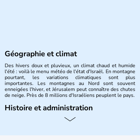
Géographie et climat
Des hivers doux et pluvieux, un climat chaud et humide
l'été : voilà le menu météo de l'état d'Israël. En montagne
pourtant, les variations climatiques sont plus
importantes. Les montagnes au Nord sont souvent
enneigées l'hiver, et Jérusalem peut connaître des chutes
de neige. Près de 8 millions d'Israéliens peuplent le pays.
Histoire et administration
L'Israël est un état de la partie est de la Méditerranée,
ayant proclamé son indépendance le 14 mai 1948. Israël
a décidé d'établir sa capitale à Jérusalem, mais Tel Aviv
reste le centre politique et économique du pays. Il est