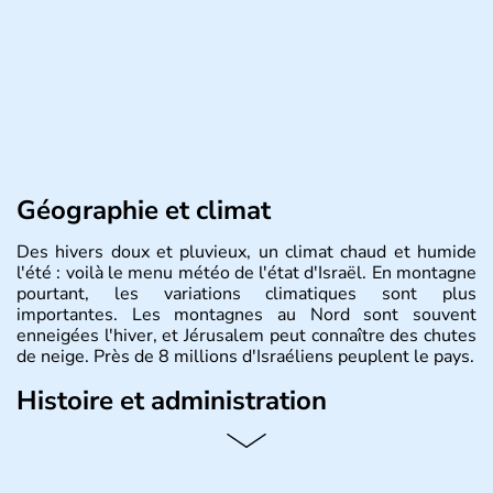
Géographie et climat
Des hivers doux et pluvieux, un climat chaud et humide
l'été : voilà le menu météo de l'état d'Israël. En montagne
pourtant, les variations climatiques sont plus
importantes. Les montagnes au Nord sont souvent
enneigées l'hiver, et Jérusalem peut connaître des chutes
de neige. Près de 8 millions d'Israéliens peuplent le pays.
Histoire et administration
L'Israël est un état de la partie est de la Méditerranée,
ayant proclamé son indépendance le 14 mai 1948. Israël
a décidé d'établir sa capitale à Jérusalem, mais Tel Aviv