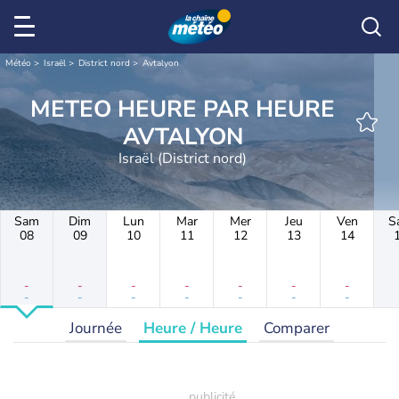
Météo
Israël
District nord
Avtalyon
METEO HEURE PAR HEURE
AVTALYON
Israël (District nord)
Sam
Dim
Lun
Mar
Mer
Jeu
Ven
S
08
09
10
11
12
13
14
-
-
-
-
-
-
-
-
-
-
-
-
-
-
Journée
Heure / Heure
Comparer