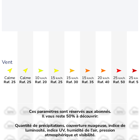
Vent
Calme
Calme
10
15
15
15
20
25
25
km/h
km/h
km/h
km/h
km/h
km/h
km/
Raf. 25
Raf. 25
Raf. 20
Raf. 25
Raf. 30
Raf. 35
Raf. 40
Raf. 50
Raf. 5
Ces paramètres sont réservés aux abonnés.
50%
50%
50%
50%
50%
50%
50%
50%
50%
Il vous reste 50% à découvrir:
Quantité de précipitations, couverture nuageuse, indice de
30%
30%
30%
30%
30%
30%
30%
30%
30%
luminosité, indice UV, humidité de l'air, pression
atmosphérique et visibilité.