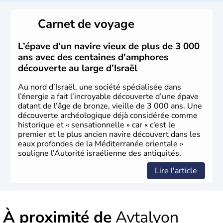
reste le centre politique et économique du pays. Il est
peuplé majoritairement de juifs et connaît désormais un
Carnet de voyage
vrai essor économique dans le domaine des nouvelles
technologies.
L’épave d’un navire vieux de plus de 3 000
ans avec des centaines d'amphores
découverte au large d’Israël
Au nord d’Israël, une société spécialisée dans
l’énergie a fait l’incroyable découverte d’une épave
datant de l’âge de bronze, vieille de 3 000 ans. Une
découverte archéologique déjà considérée comme
historique et « sensationnelle » car « c’est le
premier et le plus ancien navire découvert dans les
eaux profondes de la Méditerranée orientale »
souligne l’Autorité israélienne des antiquités.
Lire l'article
À proximité de
Avtalyon