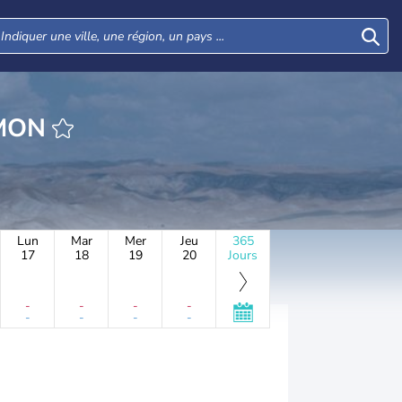
HEURE ATSMON
Lun
Mar
Mer
Jeu
365
17
18
19
20
Jours
-
-
-
-
-
-
-
-