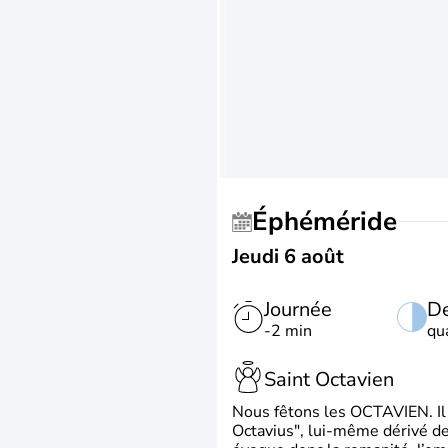
Éphéméride
Jeudi 6 août
Journée
De
-2 min
qu
Saint Octavien
Nous fêtons les OCTAVIEN. Il v
Octavius", lui-même dérivé de 