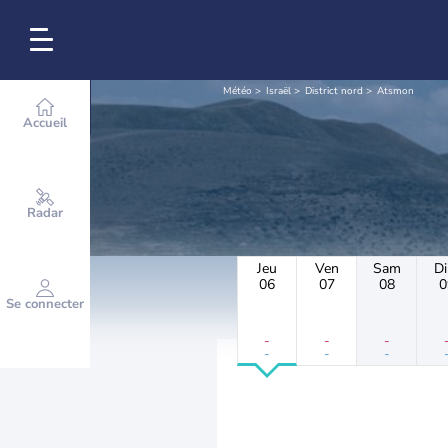
Météo
Israël
District nord
Atsmon
Accueil
Radar
Jeu
Ven
Sam
D
06
07
08
0
Se connecter
-
-
-
-
-
-