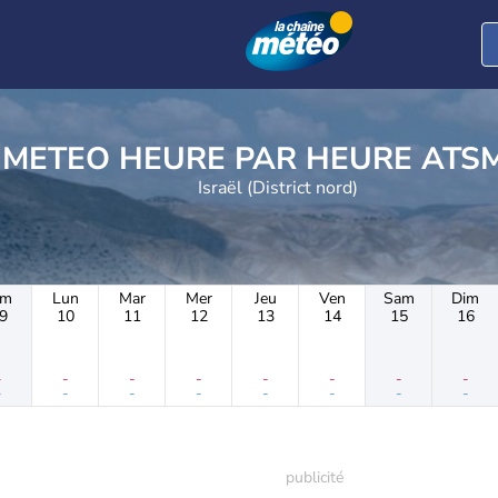
METEO HEURE PAR 
Israël (District nord)
im
Lun
Mar
Mer
Jeu
Ven
Sam
Dim
9
10
11
12
13
14
15
16
-
-
-
-
-
-
-
-
-
-
-
-
-
-
-
-