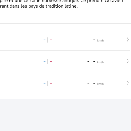
pire et une certaine noblesse antique. Ce prénom Octavien
rant dans les pays de tradition latine.
-
|
-
-
-
km/h
-
|
-
-
-
km/h
-
|
-
-
-
km/h