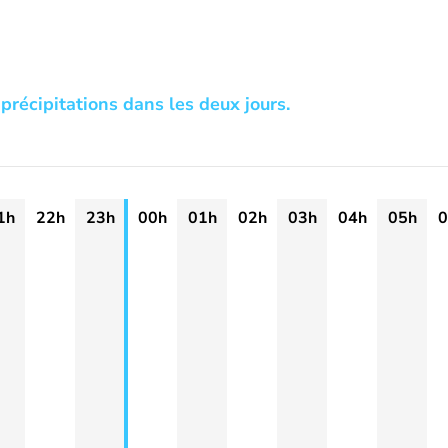
précipitations dans les deux jours.
1h
22h
23h
00h
01h
02h
03h
04h
05h
0