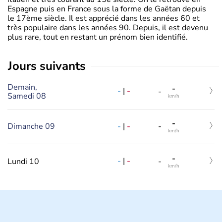
Espagne puis en France sous la forme de Gaëtan depuis
le 17ème siècle. Il est apprécié dans les années 60 et
très populaire dans les années 90. Depuis, il est devenu
plus rare, tout en restant un prénom bien identifié.
jours suivants
Demain,
-
-
|
-
-
Samedi 08
km/h
-
-
|
-
Dimanche 09
-
km/h
-
-
|
-
Lundi 10
-
km/h