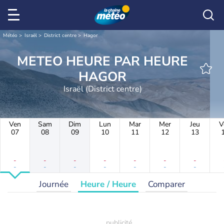
Météo
Israël
District centre
Hagor
METEO HEURE PAR HEURE
HAGOR
Israël (District centre)
Ven
Sam
Dim
Lun
Mar
Mer
Jeu
V
07
08
09
10
11
12
13
-
-
-
-
-
-
-
-
-
-
-
-
-
-
Journée
Heure / Heure
Comparer