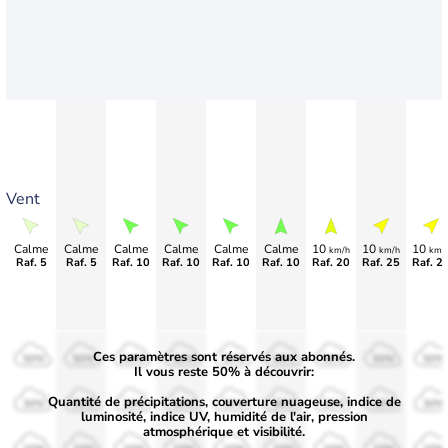
Vent
Calme
Calme
Calme
Calme
Calme
Calme
10
10
10
km/h
km/h
km/
Raf. 5
Raf. 5
Raf. 10
Raf. 10
Raf. 10
Raf. 10
Raf. 20
Raf. 25
Raf. 2
Ces paramètres sont réservés aux abonnés.
50%
50%
50%
50%
50%
50%
50%
50%
50%
Il vous reste 50% à découvrir:
Quantité de précipitations, couverture nuageuse, indice de
30%
30%
30%
30%
30%
30%
30%
30%
30%
luminosité, indice UV, humidité de l'air, pression
atmosphérique et visibilité.