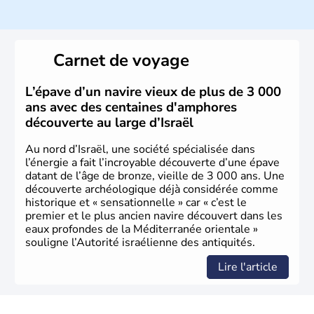
ayant proclamé son indépendance le 14 mai 1948. Israël
a décidé d'établir sa capitale à Jérusalem, mais Tel Aviv
reste le centre politique et économique du pays. Il est
peuplé majoritairement de juifs et connaît désormais un
Carnet de voyage
vrai essor économique dans le domaine des nouvelles
technologies.
L’épave d’un navire vieux de plus de 3 000
ans avec des centaines d'amphores
découverte au large d’Israël
Au nord d’Israël, une société spécialisée dans
l’énergie a fait l’incroyable découverte d’une épave
datant de l’âge de bronze, vieille de 3 000 ans. Une
découverte archéologique déjà considérée comme
historique et « sensationnelle » car « c’est le
premier et le plus ancien navire découvert dans les
eaux profondes de la Méditerranée orientale »
souligne l’Autorité israélienne des antiquités.
Lire l'article