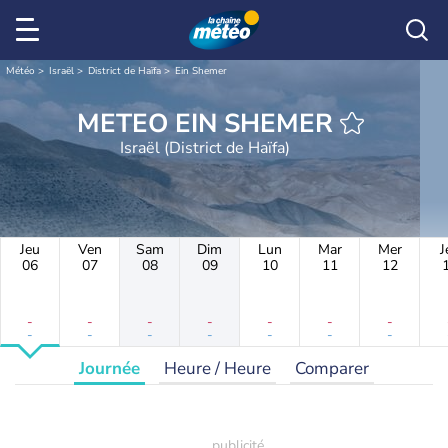
Météo
Israël
District de Haïfa
Ein Shemer
METEO EIN SHEMER
Israël (District de Haïfa)
Jeu
Ven
Sam
Dim
Lun
Mar
Mer
J
06
07
08
09
10
11
12
-
-
-
-
-
-
-
-
-
-
-
-
-
-
Journée
Heure / Heure
Comparer