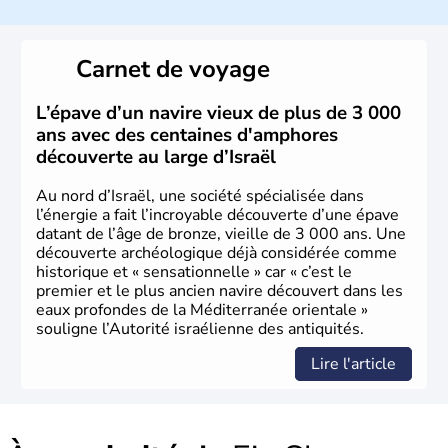
a décidé d'établir sa capitale à Jérusalem, mais Tel Aviv
reste le centre politique et économique du pays. Il est
peuplé majoritairement de juifs et connaît désormais un
Carnet de voyage
vrai essor économique dans le domaine des nouvelles
technologies.
L’épave d’un navire vieux de plus de 3 000
ans avec des centaines d'amphores
découverte au large d’Israël
Au nord d’Israël, une société spécialisée dans
l’énergie a fait l’incroyable découverte d’une épave
datant de l’âge de bronze, vieille de 3 000 ans. Une
découverte archéologique déjà considérée comme
historique et « sensationnelle » car « c’est le
premier et le plus ancien navire découvert dans les
eaux profondes de la Méditerranée orientale »
souligne l’Autorité israélienne des antiquités.
Lire l'article