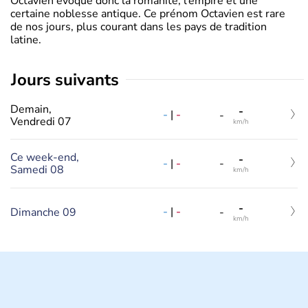
Octavien évoque donc la romanité, l’empire et une
certaine noblesse antique. Ce prénom Octavien est rare
de nos jours, plus courant dans les pays de tradition
latine.
jours suivants
Demain,
-
-
|
-
-
Vendredi 07
km/h
Ce week-end,
-
-
|
-
-
Samedi 08
km/h
-
-
|
-
Dimanche 09
-
km/h