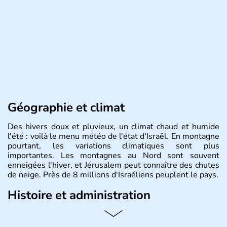
Géographie et climat
Des hivers doux et pluvieux, un climat chaud et humide
l'été : voilà le menu météo de l'état d'Israël. En montagne
pourtant, les variations climatiques sont plus
importantes. Les montagnes au Nord sont souvent
enneigées l'hiver, et Jérusalem peut connaître des chutes
de neige. Près de 8 millions d'Israéliens peuplent le pays.
Histoire et administration
L'Israël est un état de la partie est de la Méditerranée,
ayant proclamé son indépendance le 14 mai 1948. Israël