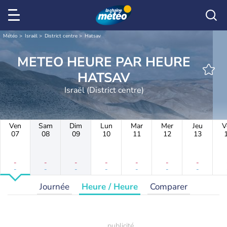
Météo
Israël
District centre
Hatsav
METEO HEURE PAR HEURE
HATSAV
Israël (District centre)
Ven
Sam
Dim
Lun
Mar
Mer
Jeu
V
07
08
09
10
11
12
13
-
-
-
-
-
-
-
-
-
-
-
-
-
-
Journée
Heure / Heure
Comparer