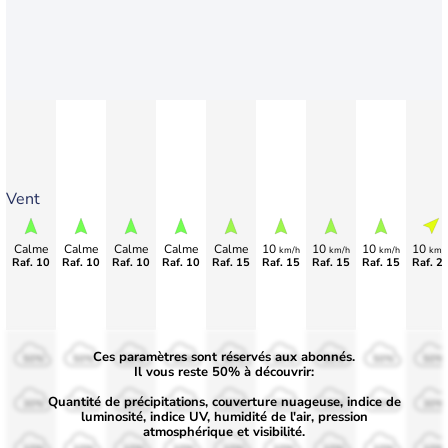
Vent
Calme
Calme
Calme
Calme
Calme
10
10
10
10
km/h
km/h
km/h
km/
Raf. 10
Raf. 10
Raf. 10
Raf. 10
Raf. 15
Raf. 15
Raf. 15
Raf. 15
Raf. 2
Ces paramètres sont réservés aux abonnés.
50%
50%
50%
50%
50%
50%
50%
50%
50%
Il vous reste 50% à découvrir:
Quantité de précipitations, couverture nuageuse, indice de
30%
30%
30%
30%
30%
30%
30%
30%
30%
luminosité, indice UV, humidité de l'air, pression
atmosphérique et visibilité.