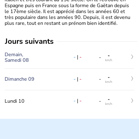
Espagne puis en France sous la forme de Gaëtan depuis
le 17ème siècle. Il est apprécié dans les années 60 et
très populaire dans les années 90. Depuis, il est devenu
plus rare, tout en restant un prénom bien identifié.
jours suivants
Demain,
-
-
|
-
-
Samedi 08
km/h
-
-
|
-
Dimanche 09
-
km/h
-
-
|
-
Lundi 10
-
km/h