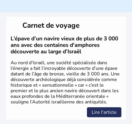
ayant proclamé son indépendance le 14 mai 1948. Israël
a décidé d'établir sa capitale à Jérusalem, mais Tel Aviv
reste le centre politique et économique du pays. Il est
peuplé majoritairement de juifs et connaît désormais un
Carnet de voyage
vrai essor économique dans le domaine des nouvelles
technologies.
L’épave d’un navire vieux de plus de 3 000
ans avec des centaines d'amphores
découverte au large d’Israël
Au nord d’Israël, une société spécialisée dans
l’énergie a fait l’incroyable découverte d’une épave
datant de l’âge de bronze, vieille de 3 000 ans. Une
découverte archéologique déjà considérée comme
historique et « sensationnelle » car « c’est le
premier et le plus ancien navire découvert dans les
eaux profondes de la Méditerranée orientale »
souligne l’Autorité israélienne des antiquités.
Lire l'article