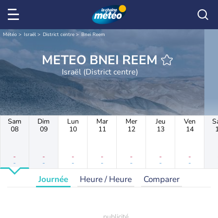
Météo
Israël
District centre
Bnei Reem
METEO BNEI REEM
Israël (District centre)
Sam
Dim
Lun
Mar
Mer
Jeu
Ven
S
08
09
10
11
12
13
14
-
-
-
-
-
-
-
-
-
-
-
-
-
-
Journée
Heure / Heure
Comparer