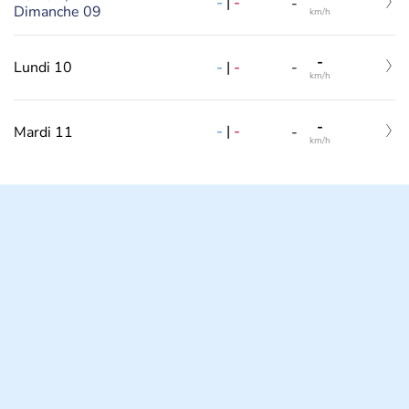
-
|
-
-
Dimanche 09
km/h
-
-
|
-
Lundi 10
-
km/h
-
-
|
-
Mardi 11
-
km/h