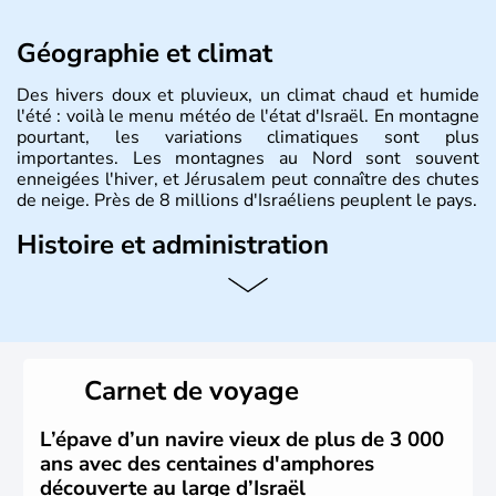
Géographie et climat
Des hivers doux et pluvieux, un climat chaud et humide
l'été : voilà le menu météo de l'état d'Israël. En montagne
pourtant, les variations climatiques sont plus
importantes. Les montagnes au Nord sont souvent
enneigées l'hiver, et Jérusalem peut connaître des chutes
de neige. Près de 8 millions d'Israéliens peuplent le pays.
Histoire et administration
L'Israël est un état de la partie est de la Méditerranée,
ayant proclamé son indépendance le 14 mai 1948. Israël
a décidé d'établir sa capitale à Jérusalem, mais Tel Aviv
reste le centre politique et économique du pays. Il est
peuplé majoritairement de juifs et connaît désormais un
Carnet de voyage
vrai essor économique dans le domaine des nouvelles
technologies.
L’épave d’un navire vieux de plus de 3 000
ans avec des centaines d'amphores
découverte au large d’Israël