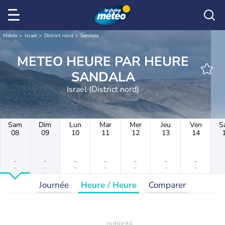
Météo
Israël
District nord
Sandala
METEO HEURE PAR HEURE
SANDALA
Israël (District nord)
Sam
Dim
Lun
Mar
Mer
Jeu
Ven
S
08
09
10
11
12
13
14
-
-
-
-
-
-
-
-
-
-
-
-
-
-
Journée
Heure / Heure
Comparer