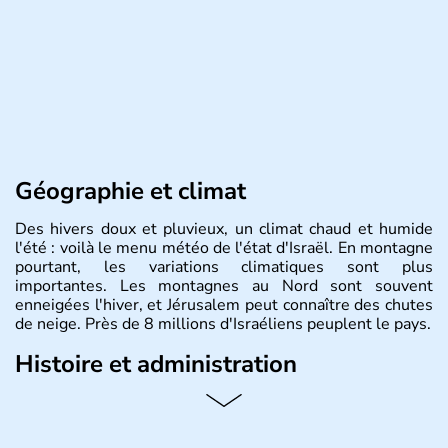
Géographie et climat
Des hivers doux et pluvieux, un climat chaud et humide
l'été : voilà le menu météo de l'état d'Israël. En montagne
pourtant, les variations climatiques sont plus
importantes. Les montagnes au Nord sont souvent
enneigées l'hiver, et Jérusalem peut connaître des chutes
de neige. Près de 8 millions d'Israéliens peuplent le pays.
Histoire et administration
L'Israël est un état de la partie est de la Méditerranée,
ayant proclamé son indépendance le 14 mai 1948. Israël
a décidé d'établir sa capitale à Jérusalem, mais Tel Aviv