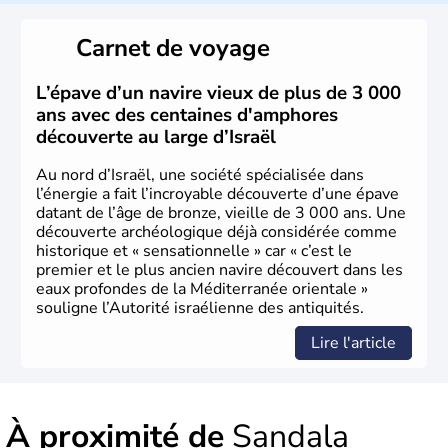
reste le centre politique et économique du pays. Il est
peuplé majoritairement de juifs et connaît désormais un
Carnet de voyage
vrai essor économique dans le domaine des nouvelles
technologies.
L’épave d’un navire vieux de plus de 3 000
ans avec des centaines d'amphores
découverte au large d’Israël
Au nord d’Israël, une société spécialisée dans
l’énergie a fait l’incroyable découverte d’une épave
datant de l’âge de bronze, vieille de 3 000 ans. Une
découverte archéologique déjà considérée comme
historique et « sensationnelle » car « c’est le
premier et le plus ancien navire découvert dans les
eaux profondes de la Méditerranée orientale »
souligne l’Autorité israélienne des antiquités.
Lire l'article
À proximité de
Sandala