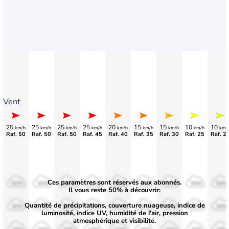
Vent
25
25
25
25
20
15
15
10
10
km/h
km/h
km/h
km/h
km/h
km/h
km/h
km/h
km/
Raf. 50
Raf. 50
Raf. 50
Raf. 45
Raf. 40
Raf. 35
Raf. 30
Raf. 25
Raf. 2
Ces paramètres sont réservés aux abonnés.
50%
50%
50%
50%
50%
50%
50%
50%
50%
Il vous reste 50% à découvrir:
Quantité de précipitations, couverture nuageuse, indice de
30%
30%
30%
30%
30%
30%
30%
30%
30%
luminosité, indice UV, humidité de l'air, pression
atmosphérique et visibilité.