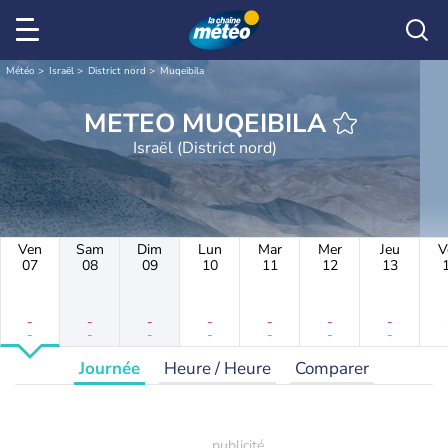
Météo
Israël
District nord
Muqeibila
METEO MUQEIBILA
Israël (District nord)
Ven
Sam
Dim
Lun
Mar
Mer
Jeu
V
07
08
09
10
11
12
13
-
-
-
-
-
-
-
-
-
-
-
-
-
-
Journée
Heure / Heure
Comparer