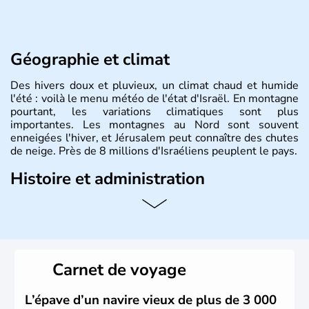
Géographie et climat
Des hivers doux et pluvieux, un climat chaud et humide
l'été : voilà le menu météo de l'état d'Israël. En montagne
pourtant, les variations climatiques sont plus
importantes. Les montagnes au Nord sont souvent
enneigées l'hiver, et Jérusalem peut connaître des chutes
de neige. Près de 8 millions d'Israéliens peuplent le pays.
Histoire et administration
L'Israël est un état de la partie est de la Méditerranée,
ayant proclamé son indépendance le 14 mai 1948. Israël
a décidé d'établir sa capitale à Jérusalem, mais Tel Aviv
reste le centre politique et économique du pays. Il est
peuplé majoritairement de juifs et connaît désormais un
Carnet de voyage
vrai essor économique dans le domaine des nouvelles
technologies.
L’épave d’un navire vieux de plus de 3 000