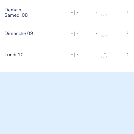
Demain,
-
-
|
-
-
Samedi 08
km/h
-
-
|
-
Dimanche 09
-
km/h
-
-
|
-
Lundi 10
-
km/h