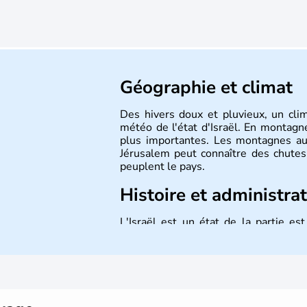
Géographie et climat
Des hivers doux et pluvieux, un cli
météo de l'état d'Israël. En montagne
plus importantes. Les montagnes au
Jérusalem peut connaître des chutes 
peuplent le pays.
Histoire et administra
L'Israël est un état de la partie e
indépendance le 14 mai 1948. Israël a
mais Tel Aviv reste le centre polit
majoritairement de juifs et connaît 
domaine des nouvelles technologies.