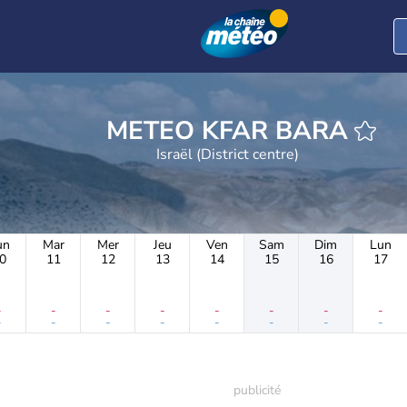
METEO KFAR BARA
Israël (District centre)
un
Mar
Mer
Jeu
Ven
Sam
Dim
Lun
0
11
12
13
14
15
16
17
-
-
-
-
-
-
-
-
-
-
-
-
-
-
-
-