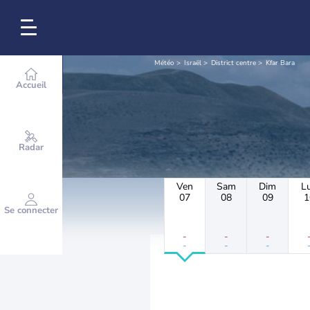
Météo
Israël
District centre
Kfar Bara
Accueil
Radar
Ven
Sam
Dim
L
07
08
09
1
Se connecter
-
-
-
-
-
-