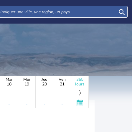
Mar
Mer
Jeu
Ven
365
18
19
20
21
Jours
-
-
-
-
-
-
-
-