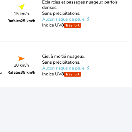
Eclaircies et passages nuageux parfois
denses.
Sans précipitations.
15 km/h
Aucun risque de pluie
Rafales
25 km/h
Indice UV
8
Très fort
Ciel à moitié nuageux.
Sans précipitations.
20 km/h
Aucun risque de pluie
Rafales
35 km/h
du
Indice UV
8
Très fort