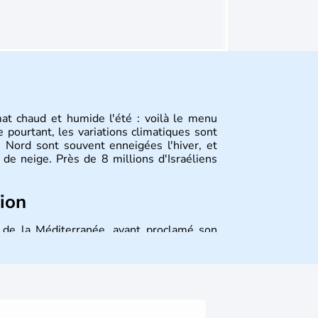
mat chaud et humide l'été : voilà le menu
 pourtant, les variations climatiques sont
 Nord sont souvent enneigées l'hiver, et
de neige. Près de 8 millions d'Israéliens
tion
st de la Méditerranée, ayant proclamé son
 décidé d'établir sa capitale à Jérusalem,
ique et économique du pays. Il est peuplé
désormais un vrai essor économique dans le