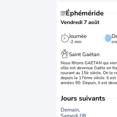
Éphéméride
Vendredi 7 août
Journée
De
-2 min
cr
Saint Gaétan
Nous fêtons GAETAN qui vient du
ville est devenue Gaëte en Ita
courant au 15è siècle. On le 
depuis le 17ème siècle. Il est
années 90. Depuis, il est deve
jours suivants
Demain,
Samedi 08