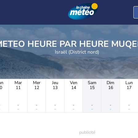
METEO HEURE PAR H
Israël (District nord)
un
Mar
Mer
Jeu
Ven
Sam
Dim
Lun
0
11
12
13
14
15
16
17
-
-
-
-
-
-
-
-
-
-
-
-
-
-
-
-