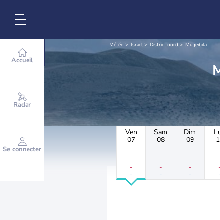
Météo
Israël
District nord
Muqeibila
Accueil
Radar
Ven
Sam
Dim
L
07
08
09
1
Se connecter
-
-
-
-
-
-