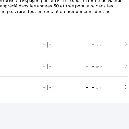
retrouve en Espagne puis en France sous la forme de Gaëtan
 apprécié dans les années 60 et très populaire dans les
nu plus rare, tout en restant un prénom bien identifié.
-
|
-
-
-
km/h
-
|
-
-
-
km/h
-
|
-
-
-
km/h