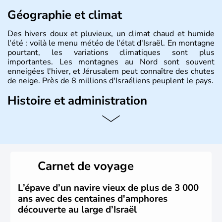
Géographie et climat
Des hivers doux et pluvieux, un climat chaud et humide
l'été : voilà le menu météo de l'état d'Israël. En montagne
pourtant, les variations climatiques sont plus
importantes. Les montagnes au Nord sont souvent
enneigées l'hiver, et Jérusalem peut connaître des chutes
de neige. Près de 8 millions d'Israéliens peuplent le pays.
Histoire et administration
L'Israël est un état de la partie est de la Méditerranée,
ayant proclamé son indépendance le 14 mai 1948. Israël
a décidé d'établir sa capitale à Jérusalem, mais Tel Aviv
reste le centre politique et économique du pays. Il est
peuplé majoritairement de juifs et connaît désormais un
Carnet de voyage
vrai essor économique dans le domaine des nouvelles
technologies.
L’épave d’un navire vieux de plus de 3 000
ans avec des centaines d'amphores
découverte au large d’Israël