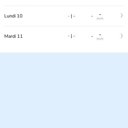
-
-
|
-
Lundi 10
-
km/h
-
-
|
-
Mardi 11
-
km/h