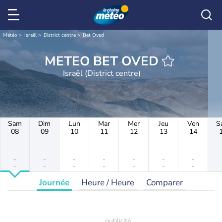
Météo
Israël
District centre
Bet Oved
METEO BET OVED
Israël (District centre)
Sam
Dim
Lun
Mar
Mer
Jeu
Ven
S
08
09
10
11
12
13
14
-
-
-
-
-
-
-
-
-
-
-
-
-
-
Journée
Heure / Heure
Comparer