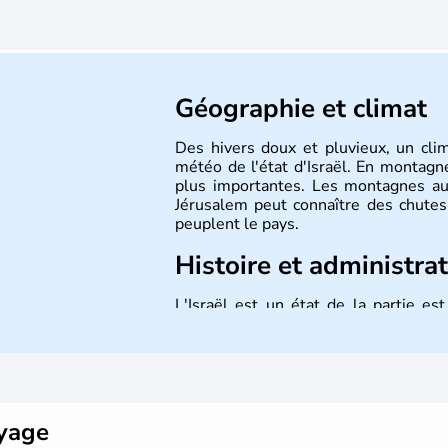
Géographie et climat
Des hivers doux et pluvieux, un cli
météo de l'état d'Israël. En montagne
plus importantes. Les montagnes au
Jérusalem peut connaître des chutes 
peuplent le pays.
Histoire et administra
L'Israël est un état de la partie e
indépendance le 14 mai 1948. Israël a
mais Tel Aviv reste le centre polit
majoritairement de juifs et connaît 
domaine des nouvelles technologies.
oyage