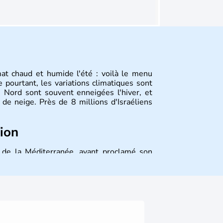
mat chaud et humide l'été : voilà le menu
 pourtant, les variations climatiques sont
 Nord sont souvent enneigées l'hiver, et
de neige. Près de 8 millions d'Israéliens
tion
st de la Méditerranée, ayant proclamé son
 décidé d'établir sa capitale à Jérusalem,
ique et économique du pays. Il est peuplé
désormais un vrai essor économique dans le