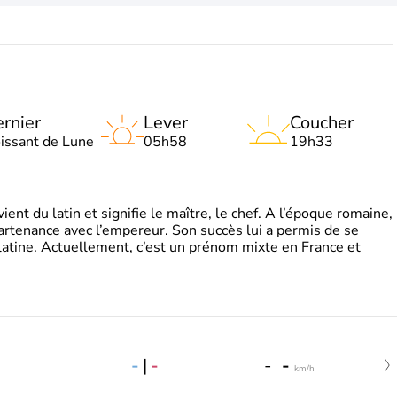
rnier
Lever
Coucher
oissant de Lune
05h58
19h33
t du latin et signifie le maître, le chef. A l’époque romaine,
partenance avec l’empereur. Son succès lui a permis de se
latine. Actuellement, c’est un prénom mixte en France et
-
|
-
-
-
km/h