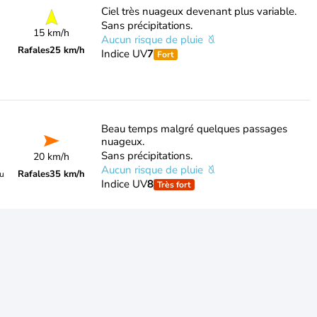
Ciel très nuageux devenant plus variable.
Sans précipitations.
15 km/h
Aucun risque de pluie
Rafales
25 km/h
Indice UV
7
Fort
Beau temps malgré quelques passages
nuageux.
Sans précipitations.
20 km/h
Aucun risque de pluie
Rafales
35 km/h
du
Indice UV
8
Très fort