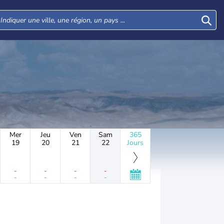
Mer
Jeu
Ven
Sam
365
19
20
21
22
Jours
-
-
-
-
-
-
-
-