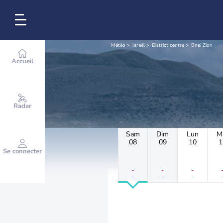
Météo
Israël
District centre
Bnei Zion
Accueil
Radar
Sam
Dim
Lun
M
08
09
10
1
Se connecter
-
-
-
-
-
-