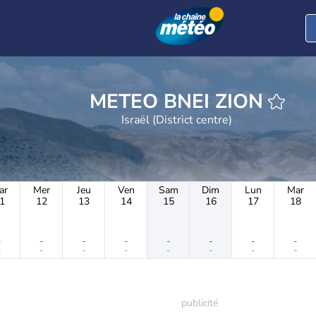
METEO BNEI ZION
Israël (District centre)
ar
Mer
Jeu
Ven
Sam
Dim
Lun
Mar
1
12
13
14
15
16
17
18
-
-
-
-
-
-
-
-
-
-
-
-
-
-
-
-