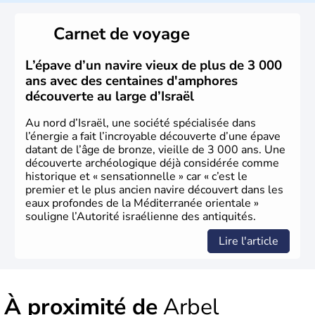
reste le centre politique et économique du pays. Il est
peuplé majoritairement de juifs et connaît désormais un
Carnet de voyage
vrai essor économique dans le domaine des nouvelles
technologies.
L’épave d’un navire vieux de plus de 3 000
ans avec des centaines d'amphores
découverte au large d’Israël
Au nord d’Israël, une société spécialisée dans
l’énergie a fait l’incroyable découverte d’une épave
datant de l’âge de bronze, vieille de 3 000 ans. Une
découverte archéologique déjà considérée comme
historique et « sensationnelle » car « c’est le
premier et le plus ancien navire découvert dans les
eaux profondes de la Méditerranée orientale »
souligne l’Autorité israélienne des antiquités.
Lire l'article
À proximité de
Arbel