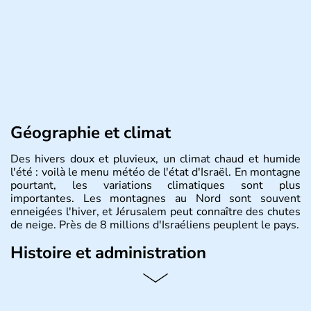
Géographie et climat
Des hivers doux et pluvieux, un climat chaud et humide
l'été : voilà le menu météo de l'état d'Israël. En montagne
pourtant, les variations climatiques sont plus
importantes. Les montagnes au Nord sont souvent
enneigées l'hiver, et Jérusalem peut connaître des chutes
de neige. Près de 8 millions d'Israéliens peuplent le pays.
Histoire et administration
L'Israël est un état de la partie est de la Méditerranée,
ayant proclamé son indépendance le 14 mai 1948. Israël
a décidé d'établir sa capitale à Jérusalem, mais Tel Aviv