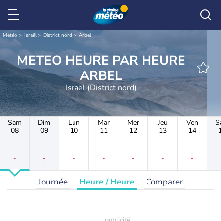
Météo
Israël
District nord
Arbel
METEO HEURE PAR HEURE
ARBEL
Israël (District nord)
Sam
Dim
Lun
Mar
Mer
Jeu
Ven
S
08
09
10
11
12
13
14
-
-
-
-
-
-
-
-
-
-
-
-
-
-
Journée
Heure / Heure
Comparer