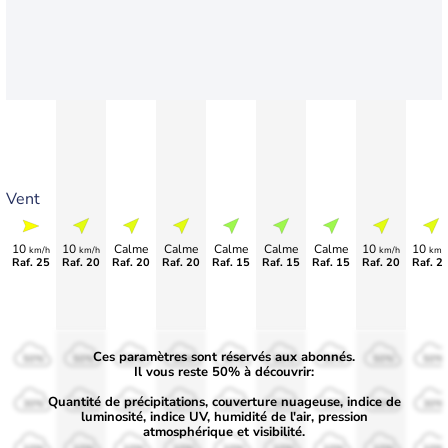
Vent
10
10
Calme
Calme
Calme
Calme
Calme
10
10
km/h
km/h
km/h
km/
Raf. 25
Raf. 20
Raf. 20
Raf. 20
Raf. 15
Raf. 15
Raf. 15
Raf. 20
Raf. 2
Ces paramètres sont réservés aux abonnés.
50%
50%
50%
50%
50%
50%
50%
50%
50%
Il vous reste 50% à découvrir:
Quantité de précipitations, couverture nuageuse, indice de
30%
30%
30%
30%
30%
30%
30%
30%
30%
luminosité, indice UV, humidité de l'air, pression
atmosphérique et visibilité.