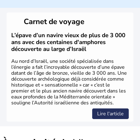
a décidé d'établir sa capitale à Jérusalem, mais Tel Aviv
reste le centre politique et économique du pays. Il est
peuplé majoritairement de juifs et connaît désormais un
Carnet de voyage
vrai essor économique dans le domaine des nouvelles
technologies.
L’épave d’un navire vieux de plus de 3 000
ans avec des centaines d'amphores
découverte au large d’Israël
Au nord d’Israël, une société spécialisée dans
l’énergie a fait l’incroyable découverte d’une épave
datant de l’âge de bronze, vieille de 3 000 ans. Une
découverte archéologique déjà considérée comme
historique et « sensationnelle » car « c’est le
premier et le plus ancien navire découvert dans les
eaux profondes de la Méditerranée orientale »
souligne l’Autorité israélienne des antiquités.
Lire l'article