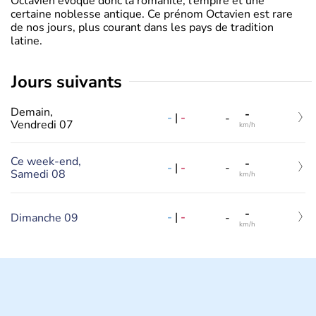
Octavien évoque donc la romanité, l’empire et une
certaine noblesse antique. Ce prénom Octavien est rare
de nos jours, plus courant dans les pays de tradition
latine.
jours suivants
Demain,
-
-
|
-
-
Vendredi 07
km/h
Ce week-end,
-
-
|
-
-
Samedi 08
km/h
-
-
|
-
Dimanche 09
-
km/h