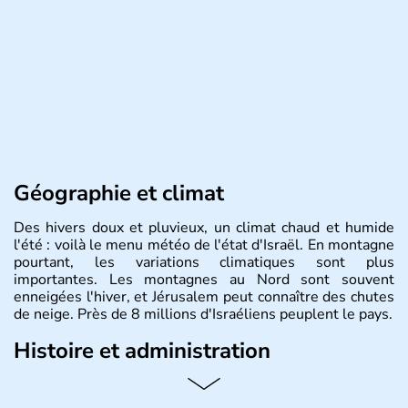
Géographie et climat
Des hivers doux et pluvieux, un climat chaud et humide
l'été : voilà le menu météo de l'état d'Israël. En montagne
pourtant, les variations climatiques sont plus
importantes. Les montagnes au Nord sont souvent
enneigées l'hiver, et Jérusalem peut connaître des chutes
de neige. Près de 8 millions d'Israéliens peuplent le pays.
Histoire et administration
L'Israël est un état de la partie est de la Méditerranée,
ayant proclamé son indépendance le 14 mai 1948. Israël