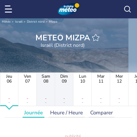
Météo
Israël
District nord
Mizpa
METEO MIZPA
Israël (District nord)
Jeu
Ven
Sam
Dim
Lun
Mar
Mer
J
06
07
08
09
10
11
12
-
-
-
-
-
-
-
-
-
-
-
-
-
-
Journée
Heure / Heure
Comparer