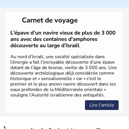
a décidé d'établir sa capitale à Jérusalem, mais Tel Aviv
reste le centre politique et économique du pays. Il est
peuplé majoritairement de juifs et connaît désormais un
Carnet de voyage
vrai essor économique dans le domaine des nouvelles
technologies.
L’épave d’un navire vieux de plus de 3 000
ans avec des centaines d'amphores
découverte au large d’Israël
Au nord d’Israël, une société spécialisée dans
l’énergie a fait l’incroyable découverte d’une épave
datant de l’âge de bronze, vieille de 3 000 ans. Une
découverte archéologique déjà considérée comme
historique et « sensationnelle » car « c’est le
premier et le plus ancien navire découvert dans les
eaux profondes de la Méditerranée orientale »
souligne l’Autorité israélienne des antiquités.
Lire l'article