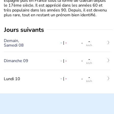
Espagne puis en France sous la forme de Gaëtan depuis
le 17ème siècle. Il est apprécié dans les années 60 et
très populaire dans les années 90. Depuis, il est devenu
plus rare, tout en restant un prénom bien identifié.
jours suivants
Demain,
-
-
|
-
-
Samedi 08
km/h
-
-
|
-
Dimanche 09
-
km/h
-
-
|
-
Lundi 10
-
km/h