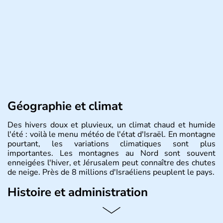
Géographie et climat
Des hivers doux et pluvieux, un climat chaud et humide
l'été : voilà le menu météo de l'état d'Israël. En montagne
pourtant, les variations climatiques sont plus
importantes. Les montagnes au Nord sont souvent
enneigées l'hiver, et Jérusalem peut connaître des chutes
de neige. Près de 8 millions d'Israéliens peuplent le pays.
Histoire et administration
L'Israël est un état de la partie est de la Méditerranée,
ayant proclamé son indépendance le 14 mai 1948. Israël