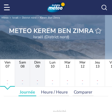
Météo
Israël
District nord
Kerem Ben Zimra
METEO KEREM BEN ZIMRA
Israël (District nord)
Ven
Sam
Dim
Lun
Mar
Mer
Jeu
V
07
08
09
10
11
12
13
-
-
-
-
-
-
-
-
-
-
-
-
-
-
Journée
Heure / Heure
Comparer