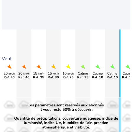
Vent
20
20
15
15
10
Calme
Calme
Calme
Calm
km/h
km/h
km/h
km/h
km/h
Raf. 40
Raf. 40
Raf. 35
Raf. 30
Raf. 25
Raf. 15
Raf. 10
Raf. 10
Raf. 1
Ces paramètres sont réservés aux abonnés.
50%
50%
50%
50%
50%
50%
50%
50%
50%
Il vous reste 50% à découvrir:
Quantité de précipitations, couverture nuageuse, indice de
30%
30%
30%
30%
30%
30%
30%
30%
30%
luminosité, indice UV, humidité de l'air, pression
atmosphérique et visibilité.