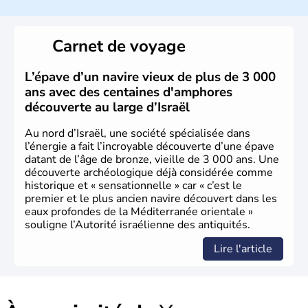
a décidé d'établir sa capitale à Jérusalem, mais Tel Aviv
reste le centre politique et économique du pays. Il est
peuplé majoritairement de juifs et connaît désormais un
Carnet de voyage
vrai essor économique dans le domaine des nouvelles
technologies.
L’épave d’un navire vieux de plus de 3 000
ans avec des centaines d'amphores
découverte au large d’Israël
Au nord d’Israël, une société spécialisée dans
l’énergie a fait l’incroyable découverte d’une épave
datant de l’âge de bronze, vieille de 3 000 ans. Une
découverte archéologique déjà considérée comme
historique et « sensationnelle » car « c’est le
premier et le plus ancien navire découvert dans les
eaux profondes de la Méditerranée orientale »
souligne l’Autorité israélienne des antiquités.
Lire l'article