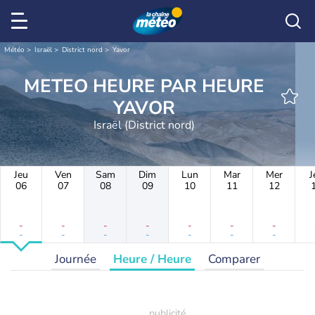
Météo
Israël
District nord
Yavor
METEO HEURE PAR HEURE
YAVOR
Israël (District nord)
Jeu
Ven
Sam
Dim
Lun
Mar
Mer
J
06
07
08
09
10
11
12
-
-
-
-
-
-
-
-
-
-
-
-
-
-
Journée
Heure / Heure
Comparer