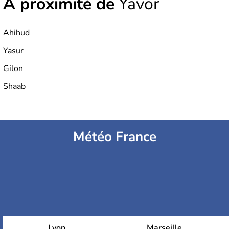
À proximité de
Yavor
Ahihud
Yasur
Gilon
Shaab
Météo France
Lyon
Marseille