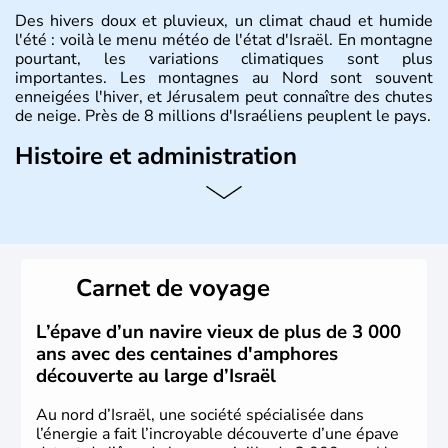
Des hivers doux et pluvieux, un climat chaud et humide
l'été : voilà le menu météo de l'état d'Israël. En montagne
pourtant, les variations climatiques sont plus
importantes. Les montagnes au Nord sont souvent
enneigées l'hiver, et Jérusalem peut connaître des chutes
de neige. Près de 8 millions d'Israéliens peuplent le pays.
Histoire et administration
L'Israël est un état de la partie est de la Méditerranée,
ayant proclamé son indépendance le 14 mai 1948. Israël
a décidé d'établir sa capitale à Jérusalem, mais Tel Aviv
reste le centre politique et économique du pays. Il est
peuplé majoritairement de juifs et connaît désormais un
Carnet de voyage
vrai essor économique dans le domaine des nouvelles
technologies.
L’épave d’un navire vieux de plus de 3 000
ans avec des centaines d'amphores
découverte au large d’Israël
Au nord d’Israël, une société spécialisée dans
l’énergie a fait l’incroyable découverte d’une épave