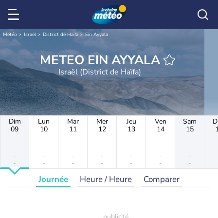
Météo
Israël
District de Haïfa
Ein Ayyala
METEO EIN AYYALA
Israël (District de Haïfa)
Dim
Lun
Mar
Mer
Jeu
Ven
Sam
D
09
10
11
12
13
14
15
-
-
-
-
-
-
-
-
-
-
-
-
-
-
Journée
Heure / Heure
Comparer