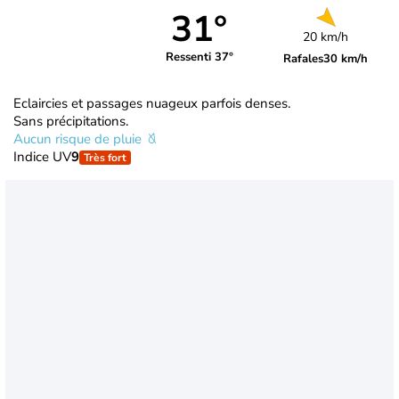
31°
20 km/h
Ressenti 37°
Rafales
30 km/h
Eclaircies et passages nuageux parfois denses.
Sans précipitations.
Aucun risque de pluie
Indice UV
9
Très fort