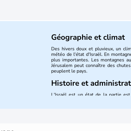
Géographie et climat
Des hivers doux et pluvieux, un cli
météo de l'état d'Israël. En montagne
plus importantes. Les montagnes au
Jérusalem peut connaître des chutes 
peuplent le pays.
Histoire et administra
L'Israël est un état de la partie e
indépendance le 14 mai 1948. Israël a
mais Tel Aviv reste le centre polit
majoritairement de juifs et connaît 
domaine des nouvelles technologies.