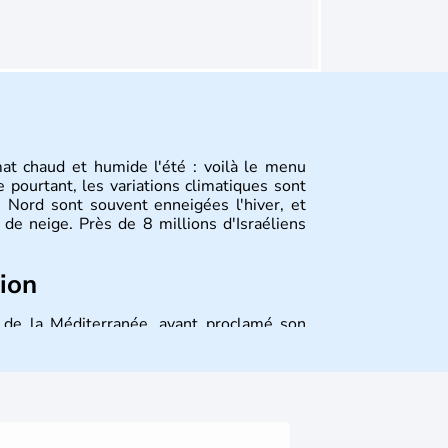
mat chaud et humide l'été : voilà le menu
 pourtant, les variations climatiques sont
 Nord sont souvent enneigées l'hiver, et
de neige. Près de 8 millions d'Israéliens
tion
st de la Méditerranée, ayant proclamé son
 décidé d'établir sa capitale à Jérusalem,
ique et économique du pays. Il est peuplé
désormais un vrai essor économique dans le