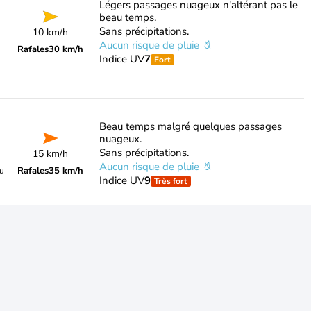
Légers passages nuageux n'altérant pas le
beau temps.
Sans précipitations.
10 km/h
Aucun risque de pluie
Rafales
30 km/h
Indice UV
7
Fort
Beau temps malgré quelques passages
nuageux.
Sans précipitations.
15 km/h
Aucun risque de pluie
Rafales
35 km/h
du
Indice UV
9
Très fort