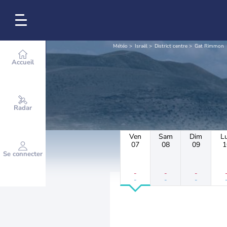
Météo
Israël
District centre
Gat Rimmon
Accueil
Radar
Ven
Sam
Dim
L
07
08
09
1
Se connecter
-
-
-
-
-
-