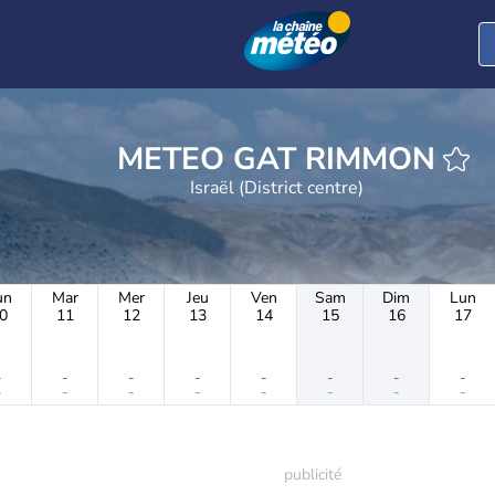
METEO GAT RIMMON
Israël (District centre)
un
Mar
Mer
Jeu
Ven
Sam
Dim
Lun
0
11
12
13
14
15
16
17
-
-
-
-
-
-
-
-
-
-
-
-
-
-
-
-