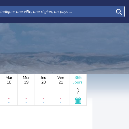
Mar
Mer
Jeu
Ven
365
18
19
20
21
Jours
-
-
-
-
-
-
-
-