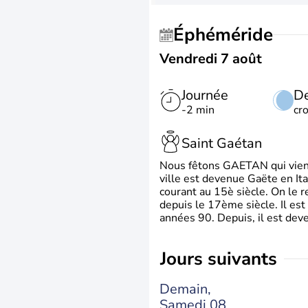
Éphéméride
Vendredi 7 août
Journée
De
-2 min
cr
Saint Gaétan
Nous fêtons GAETAN qui vient du
ville est devenue Gaëte en Ita
courant au 15è siècle. On le 
depuis le 17ème siècle. Il est
années 90. Depuis, il est deve
jours suivants
Demain,
Samedi 08