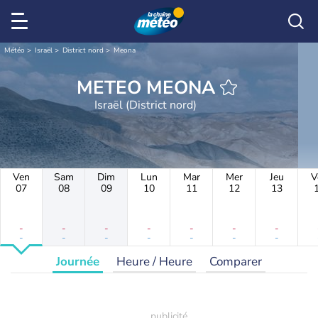
Météo
Israël
District nord
Meona
METEO MEONA
Israël (District nord)
Ven
Sam
Dim
Lun
Mar
Mer
Jeu
V
07
08
09
10
11
12
13
-
-
-
-
-
-
-
-
-
-
-
-
-
-
Journée
Heure / Heure
Comparer