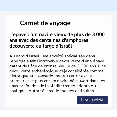
ayant proclamé son indépendance le 14 mai 1948. Israël
a décidé d'établir sa capitale à Jérusalem, mais Tel Aviv
reste le centre politique et économique du pays. Il est
peuplé majoritairement de juifs et connaît désormais un
Carnet de voyage
vrai essor économique dans le domaine des nouvelles
technologies.
L’épave d’un navire vieux de plus de 3 000
ans avec des centaines d'amphores
découverte au large d’Israël
Au nord d’Israël, une société spécialisée dans
l’énergie a fait l’incroyable découverte d’une épave
datant de l’âge de bronze, vieille de 3 000 ans. Une
découverte archéologique déjà considérée comme
historique et « sensationnelle » car « c’est le
premier et le plus ancien navire découvert dans les
eaux profondes de la Méditerranée orientale »
souligne l’Autorité israélienne des antiquités.
Lire l'article