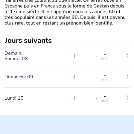
italien et très courant au 15è siècle. On le retrouve en
Espagne puis en France sous la forme de Gaëtan depuis
le 17ème siècle. Il est apprécié dans les années 60 et
très populaire dans les années 90. Depuis, il est devenu
plus rare, tout en restant un prénom bien identifié.
jours suivants
Demain,
-
-
|
-
-
Samedi 08
km/h
-
-
|
-
Dimanche 09
-
km/h
-
-
|
-
Lundi 10
-
km/h