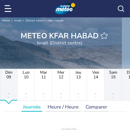
Météo
Israël
District centre
Kfar Habad
METEO KFAR HABAD
Israël (District centre)
Dim
Lun
Mar
Mer
Jeu
Ven
Sam
D
09
10
11
12
13
14
15
-
-
-
-
-
-
-
-
-
-
-
-
-
-
Journée
Heure / Heure
Comparer