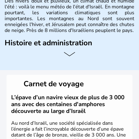
Des hivers doux et pluvieux, un climat chaud et humide
l'été : voilà le menu météo de l'état d'Israël. En montagne
pourtant, les variations climatiques sont plus
importantes. Les montagnes au Nord sont souvent
enneigées l'hiver, et Jérusalem peut connaître des chutes
de neige. Près de 8 millions d'Israéliens peuplent le pays.
Histoire et administration
L'Israël est un état de la partie est de la Méditerranée,
ayant proclamé son indépendance le 14 mai 1948. Israël
a décidé d'établir sa capitale à Jérusalem, mais Tel Aviv
reste le centre politique et économique du pays. Il est
peuplé majoritairement de juifs et connaît désormais un
Carnet de voyage
vrai essor économique dans le domaine des nouvelles
technologies.
L’épave d’un navire vieux de plus de 3 000
ans avec des centaines d'amphores
découverte au large d’Israël
Au nord d’Israël, une société spécialisée dans
l’énergie a fait l’incroyable découverte d’une épave
datant de l’âge de bronze, vieille de 3 000 ans. Une