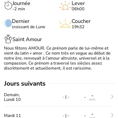
Journée
Lever
-2 min
06h00
Dernier
Coucher
croissant de Lune
19h32
Saint Amour
Nous fêtons AMOUR. Ce prénom parle de lui-même et
vient du latin « amor . Ce nom très en vogue au début de
notre ère, renvoyait à l’amour altruiste, universel et à la
compassion. Ce prénom a traversé les siècles assez
discrètement et actuellement, il est rarissime.
jours suivants
Demain,
-
-
|
-
-
Lundi 10
km/h
-
-
|
-
Mardi 11
-