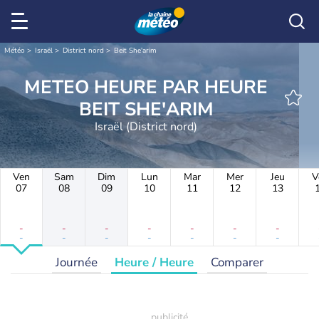
Météo
Israël
District nord
Beit She'arim
METEO HEURE PAR HEURE
BEIT SHE'ARIM
Israël (District nord)
Ven
Sam
Dim
Lun
Mar
Mer
Jeu
V
07
08
09
10
11
12
13
-
-
-
-
-
-
-
-
-
-
-
-
-
-
Journée
Heure / Heure
Comparer