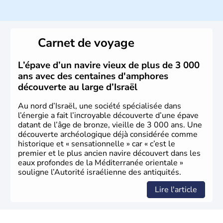
ayant proclamé son indépendance le 14 mai 1948. Israël
a décidé d'établir sa capitale à Jérusalem, mais Tel Aviv
reste le centre politique et économique du pays. Il est
peuplé majoritairement de juifs et connaît désormais un
Carnet de voyage
vrai essor économique dans le domaine des nouvelles
technologies.
L’épave d’un navire vieux de plus de 3 000
ans avec des centaines d'amphores
découverte au large d’Israël
Au nord d’Israël, une société spécialisée dans
l’énergie a fait l’incroyable découverte d’une épave
datant de l’âge de bronze, vieille de 3 000 ans. Une
découverte archéologique déjà considérée comme
historique et « sensationnelle » car « c’est le
premier et le plus ancien navire découvert dans les
eaux profondes de la Méditerranée orientale »
souligne l’Autorité israélienne des antiquités.
Lire l'article