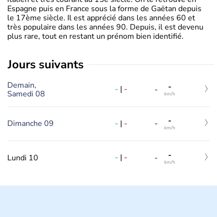
Espagne puis en France sous la forme de Gaëtan depuis
le 17ème siècle. Il est apprécié dans les années 60 et
très populaire dans les années 90. Depuis, il est devenu
plus rare, tout en restant un prénom bien identifié.
jours suivants
Demain,
-
-
|
-
-
Samedi 08
km/h
-
-
|
-
Dimanche 09
-
km/h
-
-
|
-
Lundi 10
-
km/h