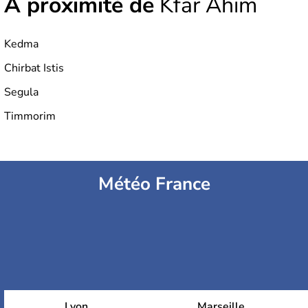
À proximité de
Kfar Ahim
Kedma
Chirbat Istis
Segula
Timmorim
Météo France
Lyon
Marseille