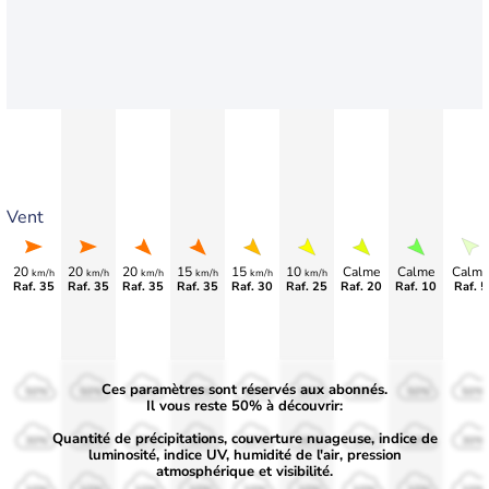
Vent
20
20
20
15
15
10
Calme
Calme
Calme
km/h
km/h
km/h
km/h
km/h
km/h
Raf. 35
Raf. 35
Raf. 35
Raf. 35
Raf. 30
Raf. 25
Raf. 20
Raf. 10
Raf. 5
Ces paramètres sont réservés aux abonnés.
50%
50%
50%
50%
50%
50%
50%
50%
50%
Il vous reste 50% à découvrir:
Quantité de précipitations, couverture nuageuse, indice de
30%
30%
30%
30%
30%
30%
30%
30%
30%
luminosité, indice UV, humidité de l'air, pression
atmosphérique et visibilité.