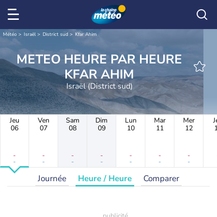
Météo
Israël
District sud
Kfar Ahim
METEO HEURE PAR HEURE
KFAR AHIM
Israël (District sud)
Jeu
Ven
Sam
Dim
Lun
Mar
Mer
J
06
07
08
09
10
11
12
-
-
-
-
-
-
-
-
-
-
-
-
-
-
Journée
Heure / Heure
Comparer