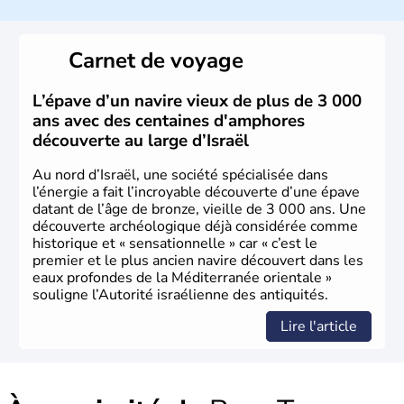
a décidé d'établir sa capitale à Jérusalem, mais Tel Aviv
reste le centre politique et économique du pays. Il est
peuplé majoritairement de juifs et connaît désormais un
Carnet de voyage
vrai essor économique dans le domaine des nouvelles
technologies.
L’épave d’un navire vieux de plus de 3 000
ans avec des centaines d'amphores
découverte au large d’Israël
Au nord d’Israël, une société spécialisée dans
l’énergie a fait l’incroyable découverte d’une épave
datant de l’âge de bronze, vieille de 3 000 ans. Une
découverte archéologique déjà considérée comme
historique et « sensationnelle » car « c’est le
premier et le plus ancien navire découvert dans les
eaux profondes de la Méditerranée orientale »
souligne l’Autorité israélienne des antiquités.
Lire l'article