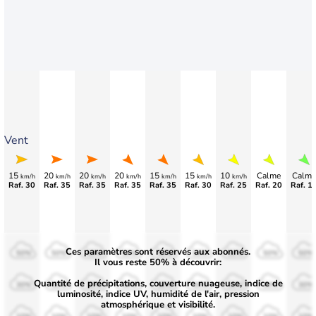
Vent
15
20
20
20
15
15
10
Calme
Calme
km/h
km/h
km/h
km/h
km/h
km/h
km/h
Raf. 30
Raf. 35
Raf. 35
Raf. 35
Raf. 35
Raf. 30
Raf. 25
Raf. 20
Raf. 1
Ces paramètres sont réservés aux abonnés.
50%
50%
50%
50%
50%
50%
50%
50%
50%
Il vous reste 50% à découvrir:
Quantité de précipitations, couverture nuageuse, indice de
30%
30%
30%
30%
30%
30%
30%
30%
30%
luminosité, indice UV, humidité de l'air, pression
atmosphérique et visibilité.