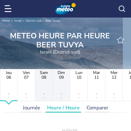
Météo
Israël
District sud
Beer Tuvya
METEO HEURE PAR HEURE
BEER TUVYA
Israël (District sud)
Jeu
Ven
Sam
Dim
Lun
Mar
Mer
J
06
07
08
09
10
11
12
-
-
-
-
-
-
-
-
-
-
-
-
-
-
Journée
Heure / Heure
Comparer