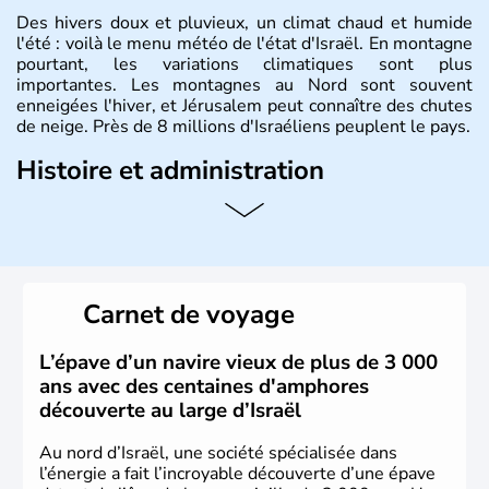
Des hivers doux et pluvieux, un climat chaud et humide
l'été : voilà le menu météo de l'état d'Israël. En montagne
pourtant, les variations climatiques sont plus
importantes. Les montagnes au Nord sont souvent
enneigées l'hiver, et Jérusalem peut connaître des chutes
de neige. Près de 8 millions d'Israéliens peuplent le pays.
Histoire et administration
L'Israël est un état de la partie est de la Méditerranée,
ayant proclamé son indépendance le 14 mai 1948. Israël
a décidé d'établir sa capitale à Jérusalem, mais Tel Aviv
reste le centre politique et économique du pays. Il est
peuplé majoritairement de juifs et connaît désormais un
Carnet de voyage
vrai essor économique dans le domaine des nouvelles
technologies.
L’épave d’un navire vieux de plus de 3 000
ans avec des centaines d'amphores
découverte au large d’Israël
Au nord d’Israël, une société spécialisée dans
l’énergie a fait l’incroyable découverte d’une épave