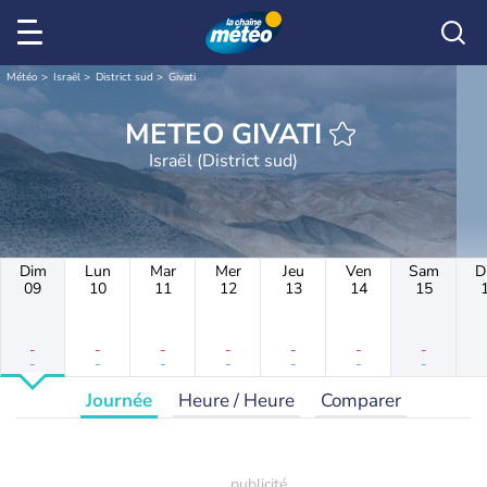
Météo
Israël
District sud
Givati
METEO GIVATI
Israël (District sud)
Dim
Lun
Mar
Mer
Jeu
Ven
Sam
D
09
10
11
12
13
14
15
-
-
-
-
-
-
-
-
-
-
-
-
-
-
Journée
Heure / Heure
Comparer