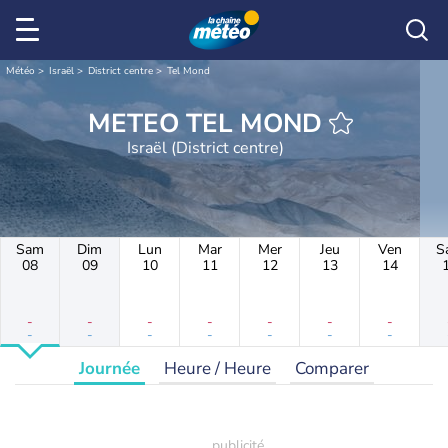
Météo
Israël
District centre
Tel Mond
METEO TEL MOND
Israël (District centre)
Sam
Dim
Lun
Mar
Mer
Jeu
Ven
S
08
09
10
11
12
13
14
-
-
-
-
-
-
-
-
-
-
-
-
-
-
Journée
Heure / Heure
Comparer