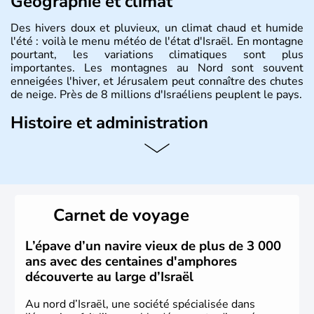
Géographie et climat
Des hivers doux et pluvieux, un climat chaud et humide
l'été : voilà le menu météo de l'état d'Israël. En montagne
pourtant, les variations climatiques sont plus
importantes. Les montagnes au Nord sont souvent
enneigées l'hiver, et Jérusalem peut connaître des chutes
de neige. Près de 8 millions d'Israéliens peuplent le pays.
Histoire et administration
L'Israël est un état de la partie est de la Méditerranée,
ayant proclamé son indépendance le 14 mai 1948. Israël
a décidé d'établir sa capitale à Jérusalem, mais Tel Aviv
reste le centre politique et économique du pays. Il est
peuplé majoritairement de juifs et connaît désormais un
Carnet de voyage
vrai essor économique dans le domaine des nouvelles
technologies.
L’épave d’un navire vieux de plus de 3 000
ans avec des centaines d'amphores
découverte au large d’Israël
Au nord d’Israël, une société spécialisée dans