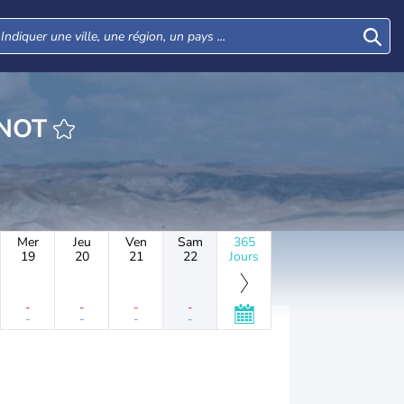
HEURE GANNOT
Mer
Jeu
Ven
Sam
365
19
20
21
22
Jours
-
-
-
-
-
-
-
-