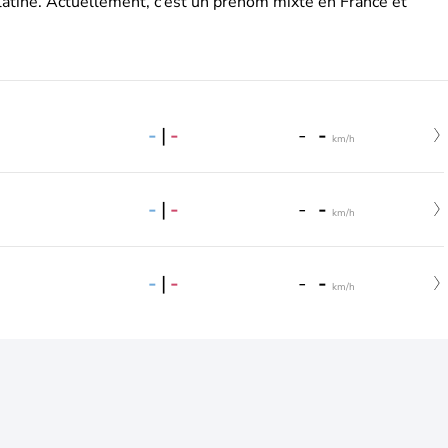
latine. Actuellement, c’est un prénom mixte en France et
-
|
-
-
-
km/h
-
|
-
-
-
km/h
-
|
-
-
-
km/h