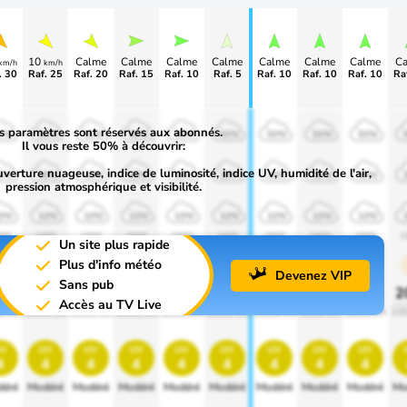
10
Calme
Calme
Calme
Calme
Calme
Calme
Calme
C
km/h
km/h
. 30
Raf. 25
Raf. 20
Raf. 15
Raf. 10
Raf. 5
Raf. 10
Raf. 10
Raf. 10
Ra
s paramètres sont réservés aux abonnés.
0%
50%
50%
50%
50%
50%
50%
50%
50%
Il vous reste 50% à découvrir:
uverture nuageuse, indice de luminosité, indice UV, humidité de l'air,
0%
30%
30%
30%
30%
30%
30%
30%
30%
pression atmosphérique et visibilité.
0%
10%
10%
10%
10%
10%
10%
10%
10%
00
1900
1900
1900
1900
1900
1900
1900
1900
1
Un site plus rapide
Plus d'info météo
Devenez VIP
Sans pub
0%
20%
20%
20%
20%
20%
20%
20%
20%
2
Accès au TV Live
0 lm
1000 lm
1000 lm
1000 lm
1000 lm
1000 lm
1000 lm
1000 lm
1000 lm
10
v
uv
uv
uv
uv
uv
uv
uv
uv
4
4
4
4
4
4
4
4
4
éré
Modéré
Modéré
Modéré
Modéré
Modéré
Modéré
Modéré
Modéré
Mo