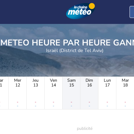
METEO HEURE PAR 
Israël (District de Tel Aviv)
ar
Mer
Jeu
Ven
Sam
Dim
Lun
Mar
1
12
13
14
15
16
17
18
-
-
-
-
-
-
-
-
-
-
-
-
-
-
-
-