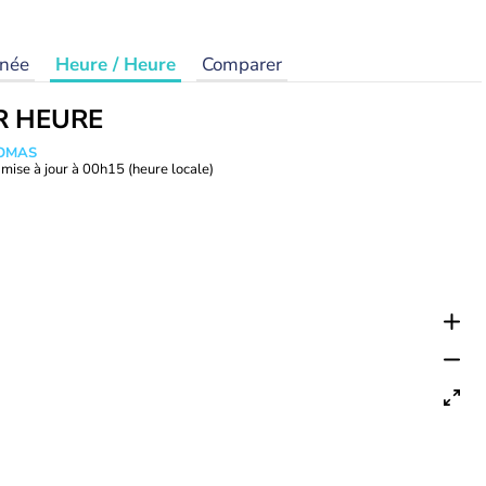
rnée
Heure / Heure
Comparer
R HEURE
HOMAS
mise à jour à
00h15
(heure locale)