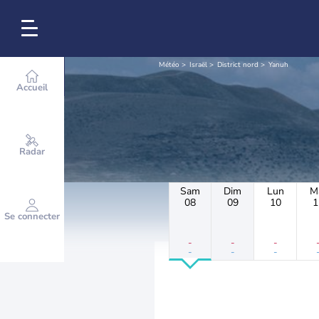
Météo
Israël
District nord
Yanuh
Accueil
Radar
Sam
Dim
Lun
M
08
09
10
1
Se connecter
-
-
-
-
-
-