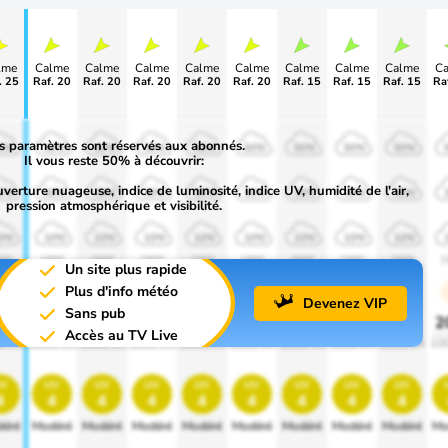
lme
Calme
Calme
Calme
Calme
Calme
Calme
Calme
Calme
C
. 25
Raf. 20
Raf. 20
Raf. 20
Raf. 20
Raf. 20
Raf. 15
Raf. 15
Raf. 15
Ra
s paramètres sont réservés aux abonnés.
0%
50%
50%
50%
50%
50%
50%
50%
50%
Il vous reste 50% à découvrir:
uverture nuageuse, indice de luminosité, indice UV, humidité de l'air,
0%
30%
30%
30%
30%
30%
30%
30%
30%
pression atmosphérique et visibilité.
0%
10%
10%
10%
10%
10%
10%
10%
10%
00
1900
1900
1900
1900
1900
1900
1900
1900
1
Un site plus rapide
Plus d'info météo
Devenez VIP
Sans pub
0%
20%
20%
20%
20%
20%
20%
20%
20%
2
Accès au TV Live
0 lm
1000 lm
1000 lm
1000 lm
1000 lm
1000 lm
1000 lm
1000 lm
1000 lm
10
v
uv
uv
uv
uv
uv
uv
uv
uv
4
4
4
4
4
4
4
4
4
éré
Modéré
Modéré
Modéré
Modéré
Modéré
Modéré
Modéré
Modéré
Mo