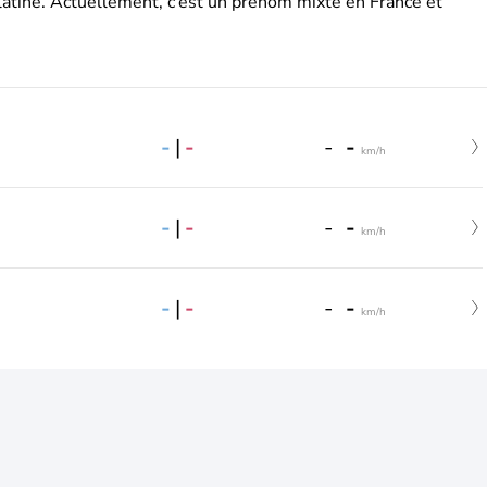
latine. Actuellement, c’est un prénom mixte en France et
-
|
-
-
-
km/h
-
|
-
-
-
km/h
-
|
-
-
-
km/h