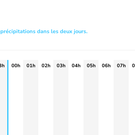
précipitations dans les deux jours.
3h
00h
01h
02h
03h
04h
05h
06h
07h
0