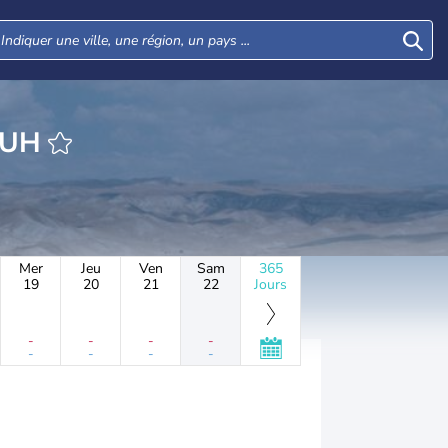
HEURE YANUH
Mer
Jeu
Ven
Sam
365
19
20
21
22
Jours
-
-
-
-
-
-
-
-