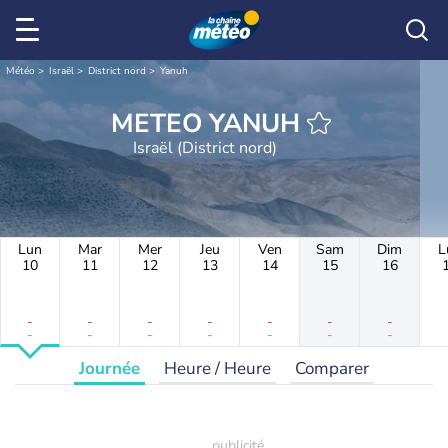
Météo
Israël
District nord
Yanuh
METEO YANUH
Israël (District nord)
Lun
Mar
Mer
Jeu
Ven
Sam
Dim
L
10
11
12
13
14
15
16
-
-
-
-
-
-
-
-
-
-
-
-
-
-
Journée
Heure / Heure
Comparer