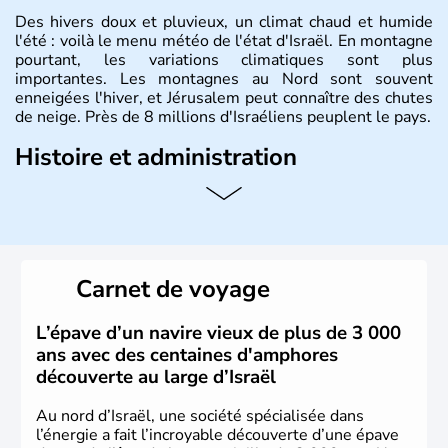
Des hivers doux et pluvieux, un climat chaud et humide
l'été : voilà le menu météo de l'état d'Israël. En montagne
pourtant, les variations climatiques sont plus
importantes. Les montagnes au Nord sont souvent
enneigées l'hiver, et Jérusalem peut connaître des chutes
de neige. Près de 8 millions d'Israéliens peuplent le pays.
Histoire et administration
L'Israël est un état de la partie est de la Méditerranée,
ayant proclamé son indépendance le 14 mai 1948. Israël
a décidé d'établir sa capitale à Jérusalem, mais Tel Aviv
reste le centre politique et économique du pays. Il est
peuplé majoritairement de juifs et connaît désormais un
Carnet de voyage
vrai essor économique dans le domaine des nouvelles
technologies.
L’épave d’un navire vieux de plus de 3 000
ans avec des centaines d'amphores
découverte au large d’Israël
Au nord d’Israël, une société spécialisée dans
l’énergie a fait l’incroyable découverte d’une épave