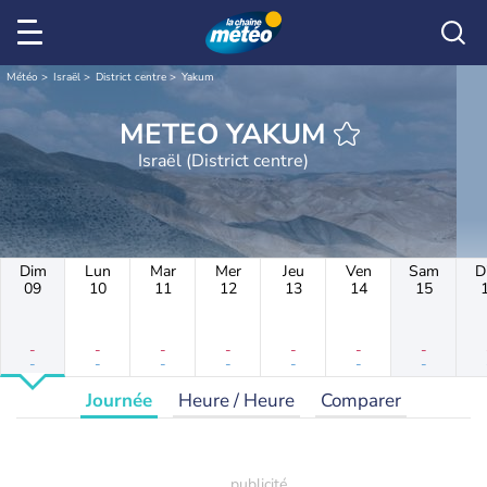
Météo
Israël
District centre
Yakum
METEO YAKUM
Israël (District centre)
Dim
Lun
Mar
Mer
Jeu
Ven
Sam
D
09
10
11
12
13
14
15
-
-
-
-
-
-
-
-
-
-
-
-
-
-
Journée
Heure / Heure
Comparer