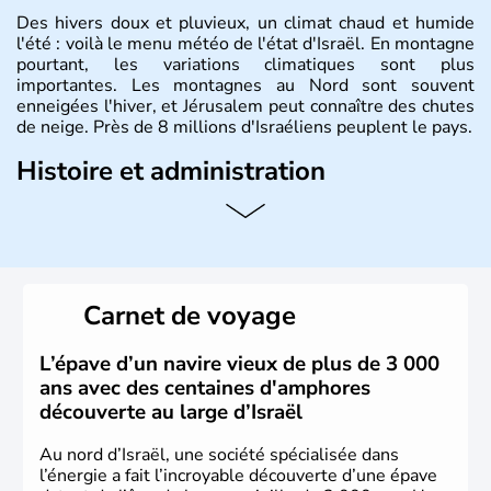
Des hivers doux et pluvieux, un climat chaud et humide
l'été : voilà le menu météo de l'état d'Israël. En montagne
pourtant, les variations climatiques sont plus
importantes. Les montagnes au Nord sont souvent
enneigées l'hiver, et Jérusalem peut connaître des chutes
de neige. Près de 8 millions d'Israéliens peuplent le pays.
Histoire et administration
L'Israël est un état de la partie est de la Méditerranée,
ayant proclamé son indépendance le 14 mai 1948. Israël
a décidé d'établir sa capitale à Jérusalem, mais Tel Aviv
reste le centre politique et économique du pays. Il est
peuplé majoritairement de juifs et connaît désormais un
Carnet de voyage
vrai essor économique dans le domaine des nouvelles
technologies.
L’épave d’un navire vieux de plus de 3 000
ans avec des centaines d'amphores
découverte au large d’Israël
Au nord d’Israël, une société spécialisée dans
l’énergie a fait l’incroyable découverte d’une épave