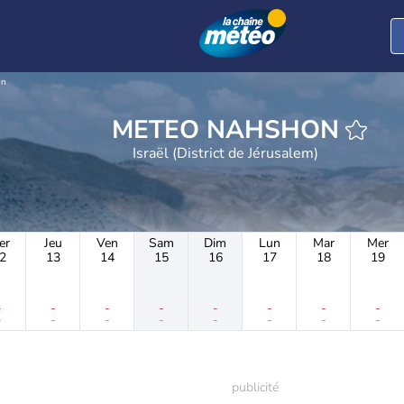
on
METEO NAHSHON
Israël (District de Jérusalem)
er
Jeu
Ven
Sam
Dim
Lun
Mar
Mer
2
13
14
15
16
17
18
19
-
-
-
-
-
-
-
-
-
-
-
-
-
-
-
-