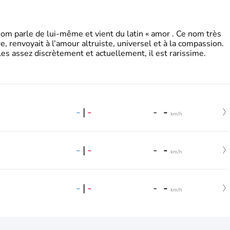
 parle de lui-même et vient du latin « amor . Ce nom très
, renvoyait à l’amour altruiste, universel et à la compassion.
es assez discrètement et actuellement, il est rarissime.
-
|
-
-
-
km/h
-
|
-
-
-
km/h
-
|
-
-
-
km/h