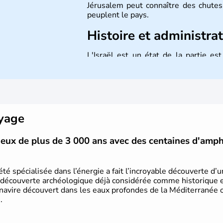
Jérusalem peut connaître des chutes 
peuplent le pays.
Histoire et administra
L'Israël est un état de la partie e
indépendance le 14 mai 1948. Israël a
mais Tel Aviv reste le centre polit
majoritairement de juifs et connaît 
domaine des nouvelles technologies.
oyage
vieux de plus de 3 000 ans avec des centaines d'amp
été spécialisée dans l’énergie a fait l’incroyable découverte d’
 découverte archéologique déjà considérée comme historique et 
 navire découvert dans les eaux profondes de la Méditerranée or
.