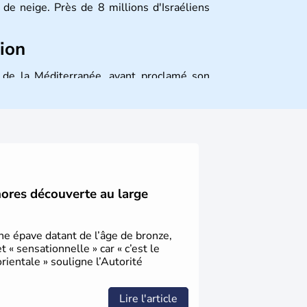
de neige. Près de 8 millions d'Israéliens
tion
st de la Méditerranée, ayant proclamé son
 décidé d'établir sa capitale à Jérusalem,
ique et économique du pays. Il est peuplé
désormais un vrai essor économique dans le
hores découverte au large
une épave datant de l’âge de bronze,
« sensationnelle » car « c’est le
ientale » souligne l’Autorité
Lire l'article