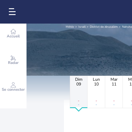
Météo
Israël
District de Jérusalem
Nahsh
Accueil
Radar
Dim
Lun
Mar
M
09
10
11
1
Se connecter
-
-
-
-
-
-