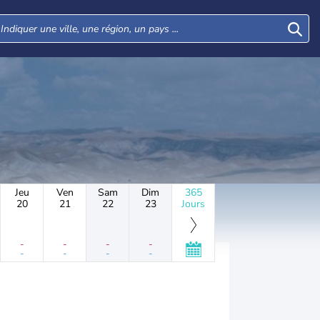
Jeu
Ven
Sam
Dim
365
20
21
22
23
Jours
-
-
-
-
-
-
-
-