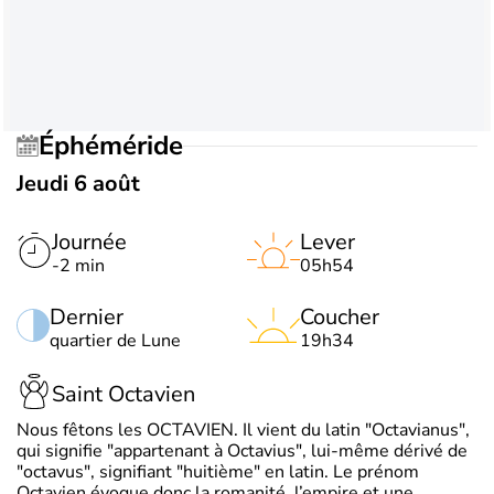
Éphéméride
Jeudi 6 août
Journée
Lever
-2 min
05h54
Dernier
Coucher
quartier de Lune
19h34
Saint Octavien
Nous fêtons les OCTAVIEN. Il vient du latin "Octavianus",
qui signifie "appartenant à Octavius", lui-même dérivé de
"octavus", signifiant "huitième" en latin. Le prénom
Octavien évoque donc la romanité, l’empire et une