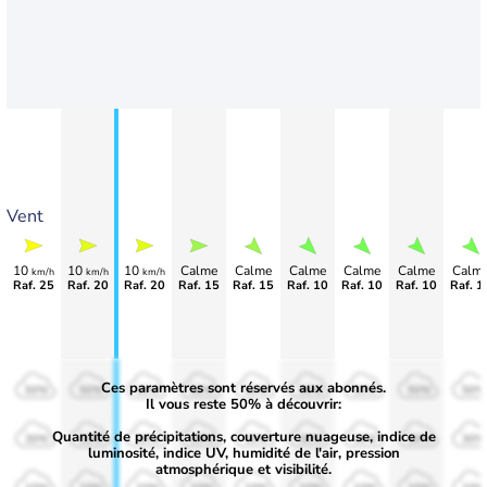
Vent
10
10
10
Calme
Calme
Calme
Calme
Calme
Calm
km/h
km/h
km/h
Raf. 25
Raf. 20
Raf. 20
Raf. 15
Raf. 15
Raf. 10
Raf. 10
Raf. 10
Raf. 1
Ces paramètres sont réservés aux abonnés.
50%
50%
50%
50%
50%
50%
50%
50%
50%
Il vous reste 50% à découvrir:
Quantité de précipitations, couverture nuageuse, indice de
30%
30%
30%
30%
30%
30%
30%
30%
30%
luminosité, indice UV, humidité de l'air, pression
atmosphérique et visibilité.