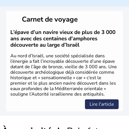
a décidé d'établir sa capitale à Jérusalem, mais Tel Aviv
reste le centre politique et économique du pays. Il est
peuplé majoritairement de juifs et connaît désormais un
Carnet de voyage
vrai essor économique dans le domaine des nouvelles
technologies.
L’épave d’un navire vieux de plus de 3 000
ans avec des centaines d'amphores
découverte au large d’Israël
Au nord d’Israël, une société spécialisée dans
l’énergie a fait l’incroyable découverte d’une épave
datant de l’âge de bronze, vieille de 3 000 ans. Une
découverte archéologique déjà considérée comme
historique et « sensationnelle » car « c’est le
premier et le plus ancien navire découvert dans les
eaux profondes de la Méditerranée orientale »
souligne l’Autorité israélienne des antiquités.
Lire l'article