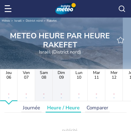
Météo
Israël
District nord
Rakefet
METEO HEURE PAR HEURE
RAKEFET
Israël (District nord)
Jeu
Ven
Sam
Dim
Lun
Mar
Mer
J
06
07
08
09
10
11
12
-
-
-
-
-
-
-
-
-
-
-
-
-
-
Journée
Heure / Heure
Comparer