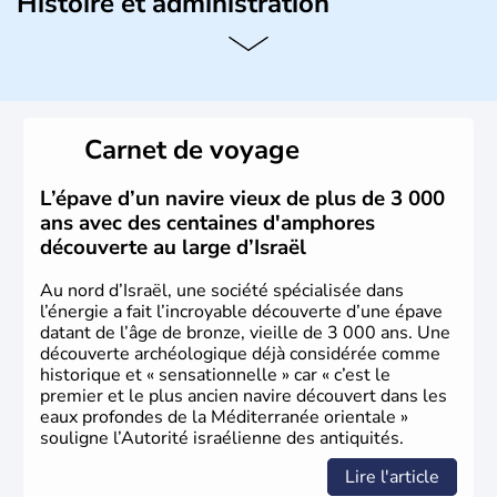
Histoire et administration
L'Israël est un état de la partie est de la Méditerranée,
ayant proclamé son indépendance le 14 mai 1948. Israël
a décidé d'établir sa capitale à Jérusalem, mais Tel Aviv
reste le centre politique et économique du pays. Il est
peuplé majoritairement de juifs et connaît désormais un
Carnet de voyage
vrai essor économique dans le domaine des nouvelles
technologies.
L’épave d’un navire vieux de plus de 3 000
ans avec des centaines d'amphores
découverte au large d’Israël
Au nord d’Israël, une société spécialisée dans
l’énergie a fait l’incroyable découverte d’une épave
datant de l’âge de bronze, vieille de 3 000 ans. Une
découverte archéologique déjà considérée comme
historique et « sensationnelle » car « c’est le
premier et le plus ancien navire découvert dans les
eaux profondes de la Méditerranée orientale »
souligne l’Autorité israélienne des antiquités.
Lire l'article