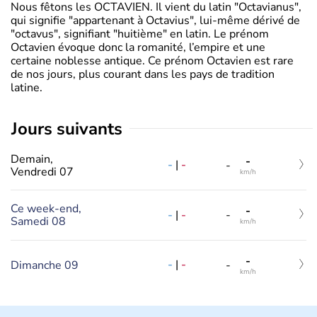
Nous fêtons les OCTAVIEN. Il vient du latin "Octavianus",
qui signifie "appartenant à Octavius", lui-même dérivé de
"octavus", signifiant "huitième" en latin. Le prénom
Octavien évoque donc la romanité, l’empire et une
certaine noblesse antique. Ce prénom Octavien est rare
de nos jours, plus courant dans les pays de tradition
latine.
jours suivants
Demain,
-
-
|
-
-
Vendredi 07
km/h
Ce week-end,
-
-
|
-
-
Samedi 08
km/h
-
-
|
-
Dimanche 09
-
km/h