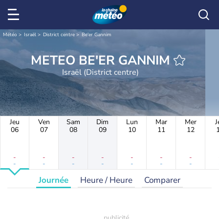
Météo
Israël
District centre
Be'er Gannim
METEO BE'ER GANNIM
Israël (District centre)
Jeu
Ven
Sam
Dim
Lun
Mar
Mer
J
06
07
08
09
10
11
12
-
-
-
-
-
-
-
-
-
-
-
-
-
-
Journée
Heure / Heure
Comparer