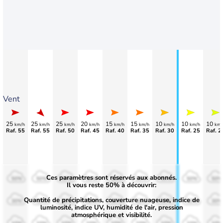
Vent
25
25
25
20
15
15
10
10
10
km/h
km/h
km/h
km/h
km/h
km/h
km/h
km/h
km/
Raf. 55
Raf. 55
Raf. 50
Raf. 45
Raf. 40
Raf. 35
Raf. 30
Raf. 25
Raf. 2
Ces paramètres sont réservés aux abonnés.
50%
50%
50%
50%
50%
50%
50%
50%
50%
Il vous reste 50% à découvrir:
Quantité de précipitations, couverture nuageuse, indice de
30%
30%
30%
30%
30%
30%
30%
30%
30%
luminosité, indice UV, humidité de l'air, pression
atmosphérique et visibilité.