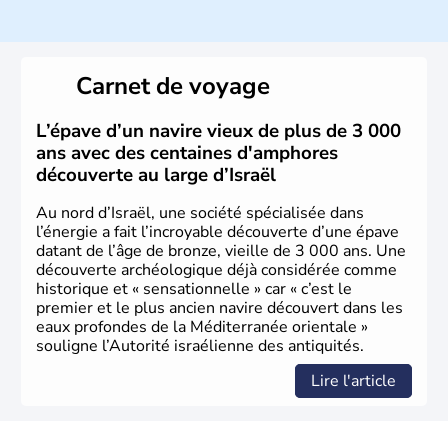
ayant proclamé son indépendance le 14 mai 1948. Israël
a décidé d'établir sa capitale à Jérusalem, mais Tel Aviv
reste le centre politique et économique du pays. Il est
peuplé majoritairement de juifs et connaît désormais un
Carnet de voyage
vrai essor économique dans le domaine des nouvelles
technologies.
L’épave d’un navire vieux de plus de 3 000
ans avec des centaines d'amphores
découverte au large d’Israël
Au nord d’Israël, une société spécialisée dans
l’énergie a fait l’incroyable découverte d’une épave
datant de l’âge de bronze, vieille de 3 000 ans. Une
découverte archéologique déjà considérée comme
historique et « sensationnelle » car « c’est le
premier et le plus ancien navire découvert dans les
eaux profondes de la Méditerranée orientale »
souligne l’Autorité israélienne des antiquités.
Lire l'article