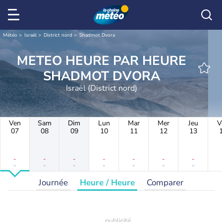
Météo
Israël
District nord
Shadmot Dvora
METEO HEURE PAR HEURE
SHADMOT DVORA
Israël (District nord)
Ven
Sam
Dim
Lun
Mar
Mer
Jeu
V
07
08
09
10
11
12
13
-
-
-
-
-
-
-
-
-
-
-
-
-
-
Journée
Heure / Heure
Comparer