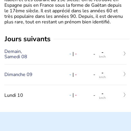
Espagne puis en France sous la forme de Gaëtan depuis
le 17ème siècle. Il est apprécié dans les années 60 et
très populaire dans les années 90. Depuis, il est devenu
plus rare, tout en restant un prénom bien identifié.
jours suivants
Demain,
-
-
|
-
-
Samedi 08
km/h
-
-
|
-
Dimanche 09
-
km/h
-
-
|
-
Lundi 10
-
km/h