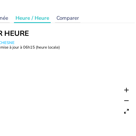
rnée
Heure / Heure
Comparer
R HEURE
UCHESNE
mise à jour à
06h15
(heure locale)