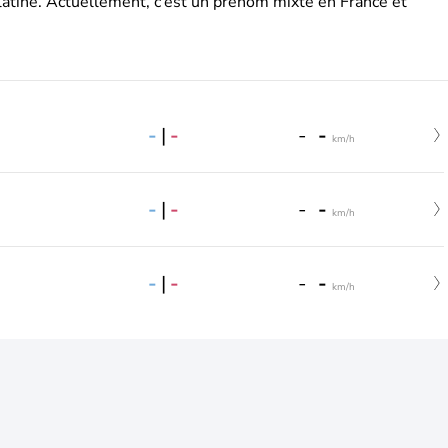
latine. Actuellement, c’est un prénom mixte en France et
-
|
-
-
-
km/h
-
|
-
-
-
km/h
-
|
-
-
-
km/h