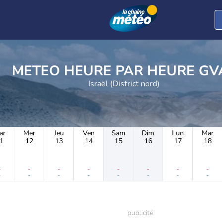
METEO HEURE PAR 
Israël (District nord)
ar
Mer
Jeu
Ven
Sam
Dim
Lun
Mar
1
12
13
14
15
16
17
18
-
-
-
-
-
-
-
-
-
-
-
-
-
-
-
-