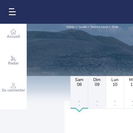
Météo
Israël
District nord
Gvat
Accueil
Radar
Sam
Dim
Lun
M
08
09
10
1
Se connecter
-
-
-
-
-
-