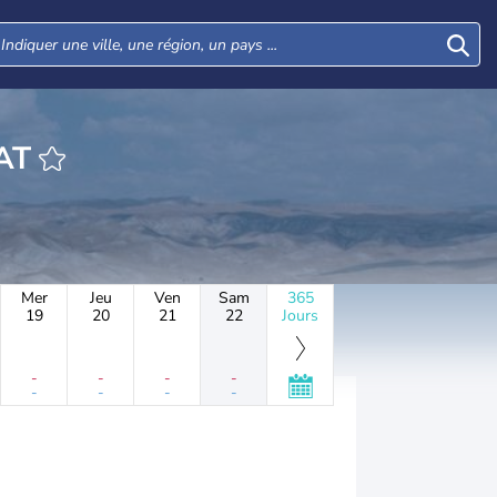
HEURE GVAT
Mer
Jeu
Ven
Sam
365
19
20
21
22
Jours
-
-
-
-
-
-
-
-