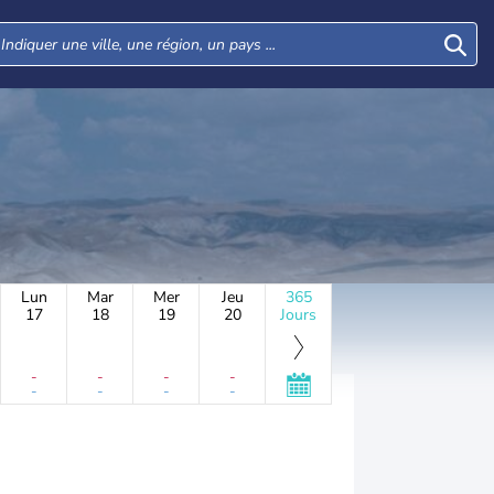
Lun
Mar
Mer
Jeu
365
17
18
19
20
Jours
-
-
-
-
-
-
-
-