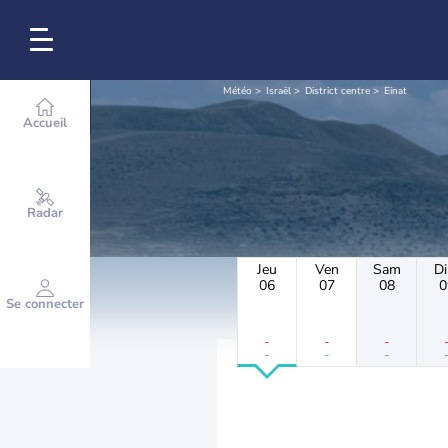
Météo
Israël
District centre
Einat
Accueil
Radar
Jeu
Ven
Sam
D
06
07
08
0
Se connecter
-
-
-
-
-
-