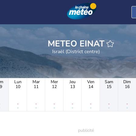
METEO EINAT
Israël (District centre)
im
Lun
Mar
Mer
Jeu
Ven
Sam
Dim
9
10
11
12
13
14
15
16
-
-
-
-
-
-
-
-
-
-
-
-
-
-
-
-