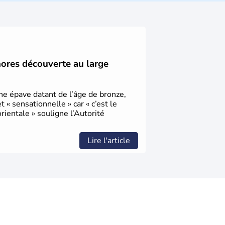
désormais un vrai essor économique dans le
hores découverte au large
une épave datant de l’âge de bronze,
« sensationnelle » car « c’est le
ientale » souligne l’Autorité
Lire l'article