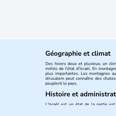
Géographie et climat
Des hivers doux et pluvieux, un cli
météo de l'état d'Israël. En montagne
plus importantes. Les montagnes au
Jérusalem peut connaître des chutes 
peuplent le pays.
Histoire et administra
L'Israël est un état de la partie e
indépendance le 14 mai 1948. Israël a
mais Tel Aviv reste le centre polit