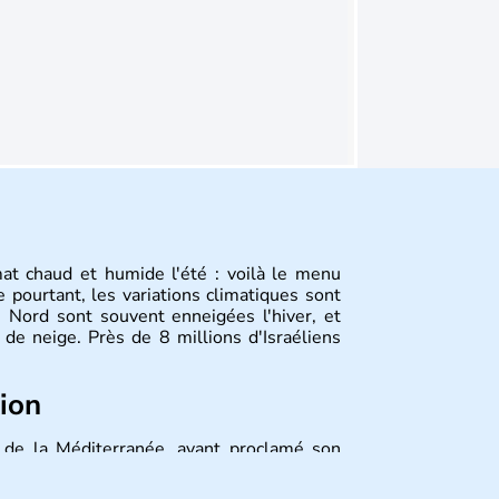
mat chaud et humide l'été : voilà le menu
 pourtant, les variations climatiques sont
 Nord sont souvent enneigées l'hiver, et
de neige. Près de 8 millions d'Israéliens
tion
st de la Méditerranée, ayant proclamé son
 décidé d'établir sa capitale à Jérusalem,
ique et économique du pays. Il est peuplé