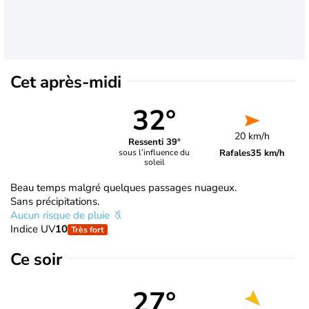
Cet après-midi
32°
20 km/h
Ressenti 39°
Rafales
35 km/h
sous l’influence du
soleil
Beau temps malgré quelques passages nuageux.
Sans précipitations.
Aucun risque de pluie
Indice UV
10
Très fort
Ce soir
27°