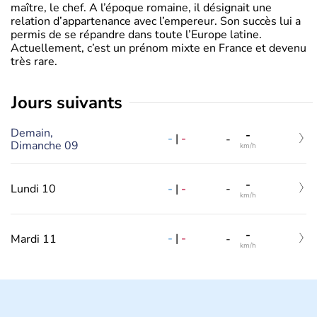
maître, le chef. A l’époque romaine, il désignait une
relation d’appartenance avec l’empereur. Son succès lui a
permis de se répandre dans toute l’Europe latine.
Actuellement, c’est un prénom mixte en France et devenu
très rare.
jours suivants
Demain,
-
-
|
-
-
Dimanche 09
km/h
-
-
|
-
Lundi 10
-
km/h
-
-
|
-
Mardi 11
-
km/h