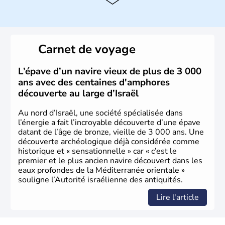
L'Israël est un état de la partie est de la Méditerranée,
ayant proclamé son indépendance le 14 mai 1948. Israël
a décidé d'établir sa capitale à Jérusalem, mais Tel Aviv
reste le centre politique et économique du pays. Il est
peuplé majoritairement de juifs et connaît désormais un
Carnet de voyage
vrai essor économique dans le domaine des nouvelles
technologies.
L’épave d’un navire vieux de plus de 3 000
ans avec des centaines d'amphores
découverte au large d’Israël
Au nord d’Israël, une société spécialisée dans
l’énergie a fait l’incroyable découverte d’une épave
datant de l’âge de bronze, vieille de 3 000 ans. Une
découverte archéologique déjà considérée comme
historique et « sensationnelle » car « c’est le
premier et le plus ancien navire découvert dans les
eaux profondes de la Méditerranée orientale »
souligne l’Autorité israélienne des antiquités.
Lire l'article