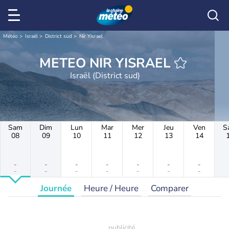
Météo
Israël
District sud
Nir Yisrael
METEO NIR YISRAEL
Israël (District sud)
Sam
Dim
Lun
Mar
Mer
Jeu
Ven
S
08
09
10
11
12
13
14
-
-
-
-
-
-
-
-
-
-
-
-
-
-
Journée
Heure / Heure
Comparer