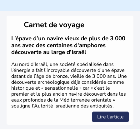
ayant proclamé son indépendance le 14 mai 1948. Israël
a décidé d'établir sa capitale à Jérusalem, mais Tel Aviv
reste le centre politique et économique du pays. Il est
peuplé majoritairement de juifs et connaît désormais un
Carnet de voyage
vrai essor économique dans le domaine des nouvelles
technologies.
L’épave d’un navire vieux de plus de 3 000
ans avec des centaines d'amphores
découverte au large d’Israël
Au nord d’Israël, une société spécialisée dans
l’énergie a fait l’incroyable découverte d’une épave
datant de l’âge de bronze, vieille de 3 000 ans. Une
découverte archéologique déjà considérée comme
historique et « sensationnelle » car « c’est le
premier et le plus ancien navire découvert dans les
eaux profondes de la Méditerranée orientale »
souligne l’Autorité israélienne des antiquités.
Lire l'article