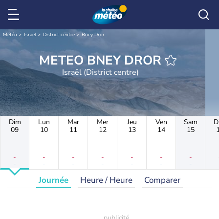
Météo
Israël
District centre
Bney Dror
METEO BNEY DROR
Israël (District centre)
Dim
Lun
Mar
Mer
Jeu
Ven
Sam
D
09
10
11
12
13
14
15
-
-
-
-
-
-
-
-
-
-
-
-
-
-
Journée
Heure / Heure
Comparer