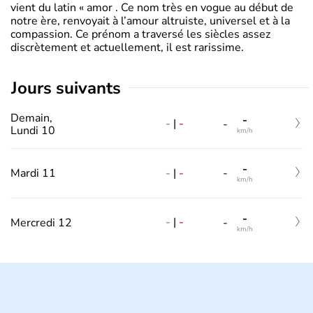
vient du latin « amor . Ce nom très en vogue au début de
notre ère, renvoyait à l’amour altruiste, universel et à la
compassion. Ce prénom a traversé les siècles assez
discrètement et actuellement, il est rarissime.
jours suivants
Demain,
-
-
|
-
-
Lundi 10
km/h
-
-
|
-
Mardi 11
-
km/h
-
-
|
-
Mercredi 12
-
km/h