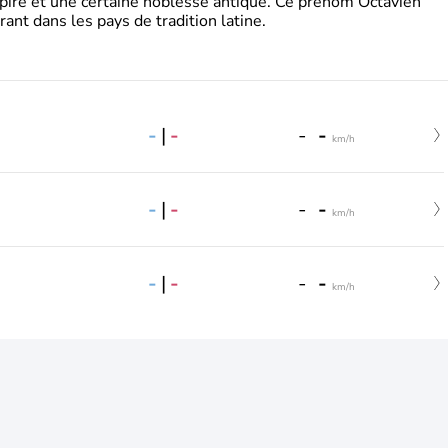
pire et une certaine noblesse antique. Ce prénom Octavien
rant dans les pays de tradition latine.
-
|
-
-
-
km/h
-
|
-
-
-
km/h
-
|
-
-
-
km/h