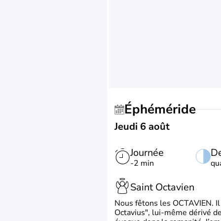
Éphéméride
Jeudi 6 août
Journée
De
-2 min
qu
Saint Octavien
Nous fêtons les OCTAVIEN. Il v
Octavius", lui-même dérivé de 