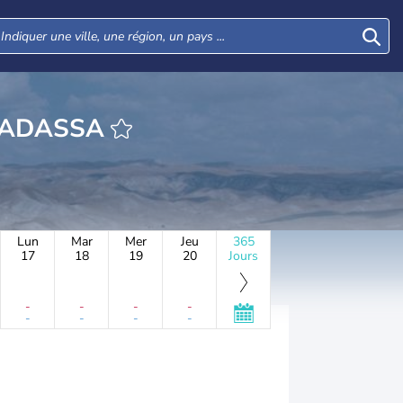
URE RAMAT HADASSA
Lun
Mar
Mer
Jeu
365
17
18
19
20
Jours
-
-
-
-
-
-
-
-