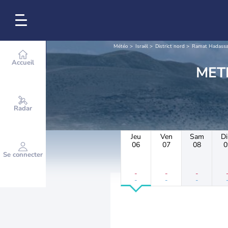
Météo
Israël
District nord
Ramat Hadass
Accueil
Radar
Jeu
Ven
Sam
D
06
07
08
0
Se connecter
-
-
-
-
-
-