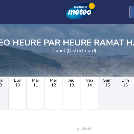
a
METEO HEURE PAR HE
Israël (District nord)
im
Lun
Mar
Mer
Jeu
Ven
Sam
Dim
9
10
11
12
13
14
15
16
-
-
-
-
-
-
-
-
-
-
-
-
-
-
-
-