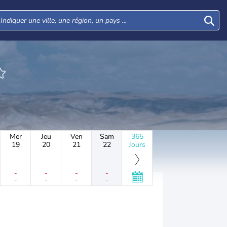
Mer
Jeu
Ven
Sam
365
19
20
21
22
Jours
-
-
-
-
-
-
-
-