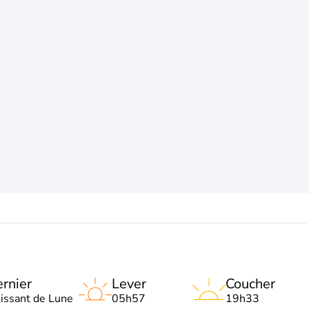
rnier
Lever
Coucher
oissant de Lune
05h57
19h33