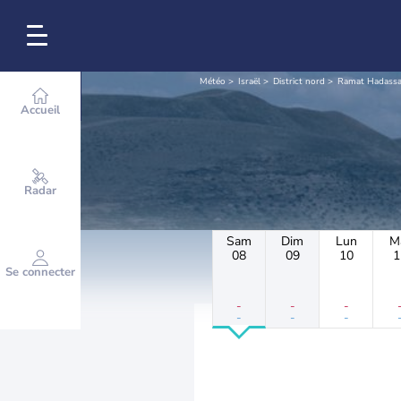
Météo
Israël
District nord
Ramat Hadass
Accueil
Radar
Sam
Dim
Lun
M
08
09
10
1
Se connecter
-
-
-
-
-
-