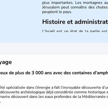
plus importantes. Les montagnes au
Jérusalem peut connaître des chutes 
peuplent le pays.
Histoire et administra
L'Israël est un état de la partie e
indépendance le 14 mai 1948. Israël a
mais Tel Aviv reste le centre polit
majoritairement de juifs et connaît 
domaine des nouvelles technologies.
oyage
vieux de plus de 3 000 ans avec des centaines d'amp
été spécialisée dans l’énergie a fait l’incroyable découverte d’
 découverte archéologique déjà considérée comme historique et 
 navire découvert dans les eaux profondes de la Méditerranée or
.