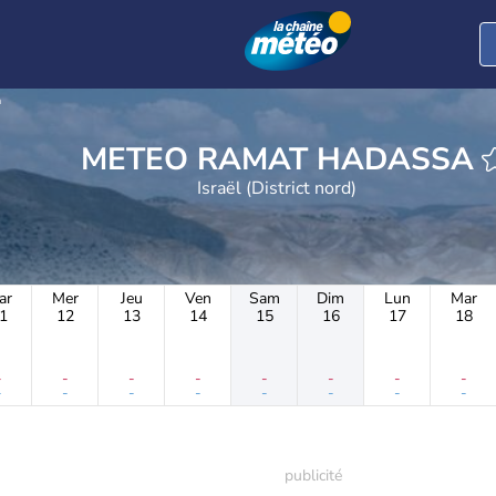
a
METEO RAMAT HADASSA
Israël (District nord)
ar
Mer
Jeu
Ven
Sam
Dim
Lun
Mar
1
12
13
14
15
16
17
18
-
-
-
-
-
-
-
-
-
-
-
-
-
-
-
-