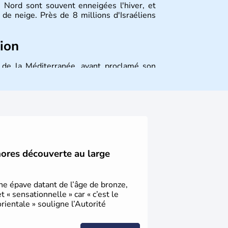
 Nord sont souvent enneigées l'hiver, et
de neige. Près de 8 millions d'Israéliens
tion
st de la Méditerranée, ayant proclamé son
 décidé d'établir sa capitale à Jérusalem,
ique et économique du pays. Il est peuplé
désormais un vrai essor économique dans le
hores découverte au large
une épave datant de l’âge de bronze,
« sensationnelle » car « c’est le
ientale » souligne l’Autorité