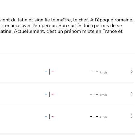
t du latin et signifie le maître, le chef. A l’époque romaine,
partenance avec l’empereur. Son succès lui a permis de se
latine. Actuellement, c’est un prénom mixte en France et
-
|
-
-
-
km/h
-
|
-
-
-
km/h
-
|
-
-
-
km/h