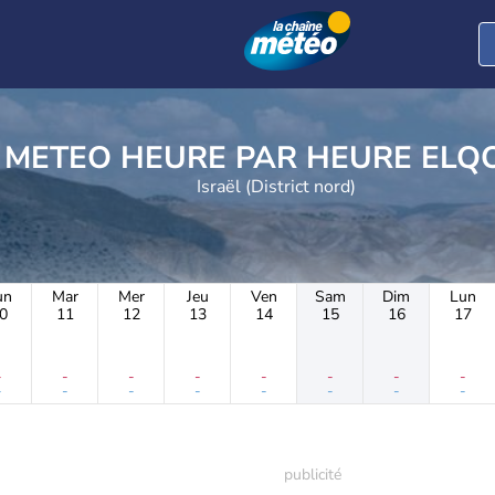
METEO HEURE PAR 
Israël (District nord)
un
Mar
Mer
Jeu
Ven
Sam
Dim
Lun
0
11
12
13
14
15
16
17
-
-
-
-
-
-
-
-
-
-
-
-
-
-
-
-