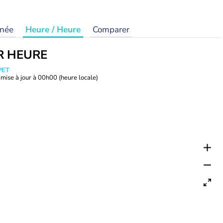
rnée
Heure / Heure
Comparer
R HEURE
PET
mise à jour à
00h00
(heure locale)