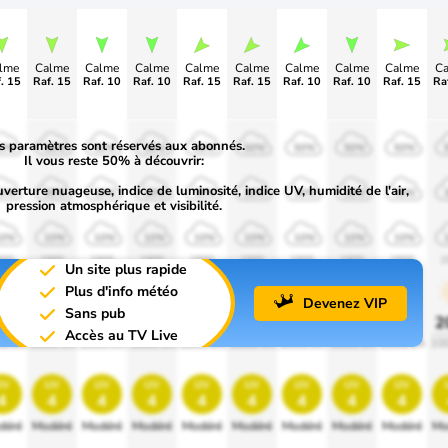
lme
Calme
Calme
Calme
Calme
Calme
Calme
Calme
Calme
C
. 15
Raf. 15
Raf. 10
Raf. 10
Raf. 15
Raf. 15
Raf. 10
Raf. 10
Raf. 15
Ra
s paramètres sont réservés aux abonnés.
50%
50%
50%
50%
50%
50%
50%
50%
50%
Il vous reste 50% à découvrir:
uverture nuageuse, indice de luminosité, indice UV, humidité de l'air,
30%
30%
30%
30%
30%
30%
30%
30%
30%
pression atmosphérique et visibilité.
10%
10%
10%
10%
10%
10%
10%
10%
10%
900
1900
1900
1900
1900
1900
1900
1900
1900
1
Un site plus rapide
Plus d'info météo
Devenez VIP
Sans pub
0%
20%
20%
20%
20%
20%
20%
20%
20%
2
Accès au TV Live
0 lm
1000 lm
1000 lm
1000 lm
1000 lm
1000 lm
1000 lm
1000 lm
1000 lm
10
uv
uv
uv
uv
uv
uv
uv
uv
uv
4
4
4
4
4
4
4
4
4
déré
Modéré
Modéré
Modéré
Modéré
Modéré
Modéré
Modéré
Modéré
Mo