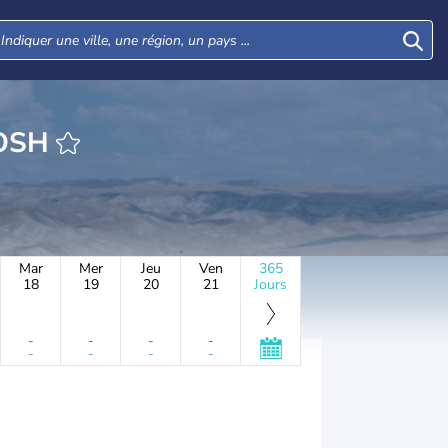
HEURE ELQOSH
Mar
Mer
Jeu
Ven
365
18
19
20
21
Jours
-
-
-
-
-
-
-
-