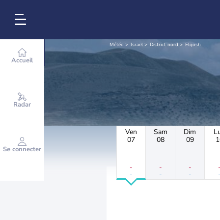
Météo
Israël
District nord
Elqosh
Accueil
Radar
Ven
Sam
Dim
L
07
08
09
1
Se connecter
-
-
-
-
-
-