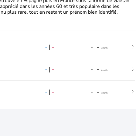
retrouve en Espagne puis en France sous la forme de Gaëtan
 apprécié dans les années 60 et très populaire dans les
nu plus rare, tout en restant un prénom bien identifié.
-
|
-
-
-
km/h
-
|
-
-
-
km/h
-
|
-
-
-
km/h