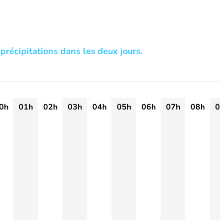
précipitations dans les deux jours.
0h
01h
02h
03h
04h
05h
06h
07h
08h
0