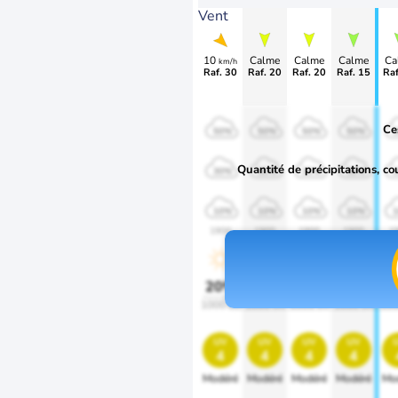
Vent
10
Calme
Calme
Calme
Ca
km/h
Raf. 30
Raf. 20
Raf. 20
Raf. 15
Raf
Ce
50%
50%
50%
50%
Quantité de précipitations, co
30%
30%
30%
30%
10%
10%
10%
10%
1900
1900
1900
1900
1
20%
20%
20%
20%
2
1000 lm
1000 lm
1000 lm
1000 lm
100
uv
uv
uv
uv
4
4
4
4
Modéré
Modéré
Modéré
Modéré
Mo