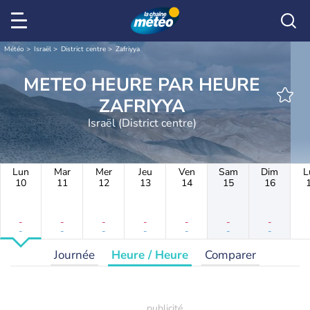
Météo
Israël
District centre
Zafriyya
METEO HEURE PAR HEURE
ZAFRIYYA
Israël (District centre)
Lun
Mar
Mer
Jeu
Ven
Sam
Dim
L
10
11
12
13
14
15
16
-
-
-
-
-
-
-
-
-
-
-
-
-
-
Journée
Heure / Heure
Comparer