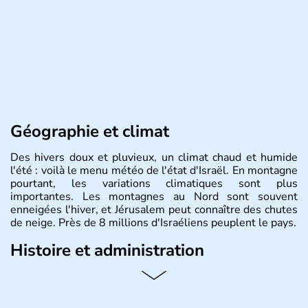
Géographie et climat
Des hivers doux et pluvieux, un climat chaud et humide
l'été : voilà le menu météo de l'état d'Israël. En montagne
pourtant, les variations climatiques sont plus
importantes. Les montagnes au Nord sont souvent
enneigées l'hiver, et Jérusalem peut connaître des chutes
de neige. Près de 8 millions d'Israéliens peuplent le pays.
Histoire et administration
L'Israël est un état de la partie est de la Méditerranée,
ayant proclamé son indépendance le 14 mai 1948. Israël
a décidé d'établir sa capitale à Jérusalem, mais Tel Aviv