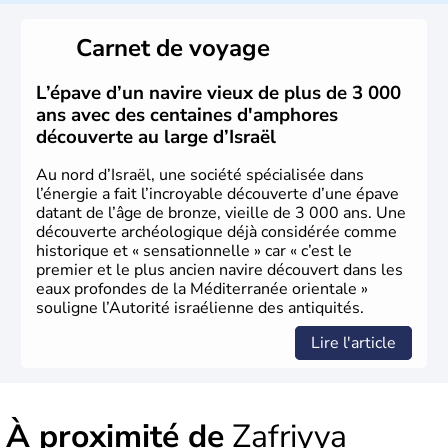
reste le centre politique et économique du pays. Il est
peuplé majoritairement de juifs et connaît désormais un
Carnet de voyage
vrai essor économique dans le domaine des nouvelles
technologies.
L’épave d’un navire vieux de plus de 3 000
ans avec des centaines d'amphores
découverte au large d’Israël
Au nord d’Israël, une société spécialisée dans
l’énergie a fait l’incroyable découverte d’une épave
datant de l’âge de bronze, vieille de 3 000 ans. Une
découverte archéologique déjà considérée comme
historique et « sensationnelle » car « c’est le
premier et le plus ancien navire découvert dans les
eaux profondes de la Méditerranée orientale »
souligne l’Autorité israélienne des antiquités.
Lire l'article
À proximité de
Zafriyya