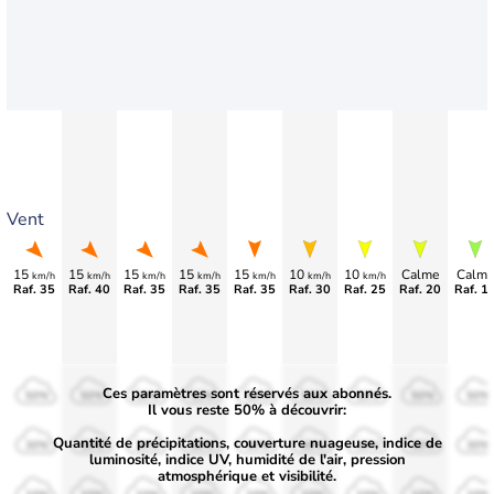
Vent
15
15
15
15
15
10
10
Calme
Calme
km/h
km/h
km/h
km/h
km/h
km/h
km/h
Raf. 35
Raf. 40
Raf. 35
Raf. 35
Raf. 35
Raf. 30
Raf. 25
Raf. 20
Raf. 1
Ces paramètres sont réservés aux abonnés.
50%
50%
50%
50%
50%
50%
50%
50%
50%
Il vous reste 50% à découvrir:
Quantité de précipitations, couverture nuageuse, indice de
30%
30%
30%
30%
30%
30%
30%
30%
30%
luminosité, indice UV, humidité de l'air, pression
atmosphérique et visibilité.